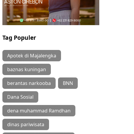
Tag Populer
Apotek di Majalengka
baznas kuningan
berantas narkooba
BNN
Dana Sosial
dena muhammad Ramdhan
dinas pariwisata