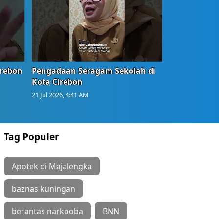
irebon
Pengadaan Seragam Sekolah di
Kota Cirebon
21 Jul 2026, 4:41 AM
Tag Populer
Apotek di Majalengka
baznas kuningan
berantas narkooba
BNN