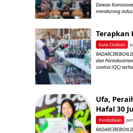
Dewan Komisioner 
mendorong industr
Terapkan 
Kota Cirebon
J
RADARCIREBON.ID 
dan Perindustria
control (QC) terha
Ufa, Pera
Hafal 30 J
Pendidikan
Jum
RADARCIREBON.ID