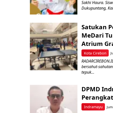
Sakhi Haura. Sis
Dukupuntang, Kab
Satukan Pe
MeDari Tu
Atrium Gra
Kota Cirebon
J
RADARCIREBON.ID 
bersahut-sahutan
tepuk...
DPMD Ind
Perangkat
Indramayu
Juma