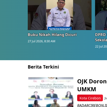
Buku Nikah Hilang Dicuri
DPRD 
Sekol
27 Jul 2026, 8:30 AM
22 Jul 2
Berita Terkini
OJK Doron
UMKM
Kota Cirebon
J
RADARCIREBON.ID 