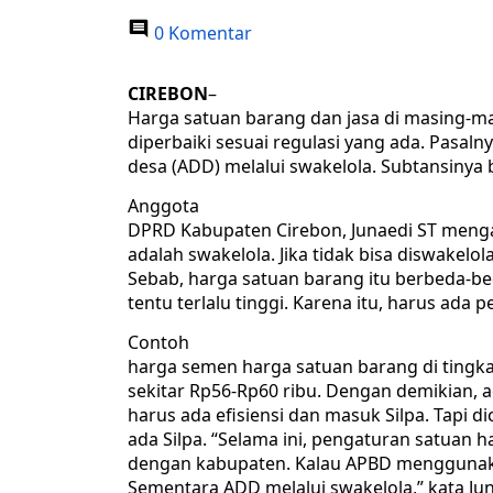
0 Komentar
CIREBON
–
Harga satuan barang dan jasa di masing-mas
diperbaiki sesuai regulasi yang ada. Pasal
desa (ADD) melalui swakelola. Subtansiny
Anggota
DPRD Kabupaten Cirebon, Junaedi ST mengat
adalah swakelola. Jika tidak bisa diswakelol
Sebab, harga satuan barang itu berbeda-b
tentu terlalu tinggi. Karena itu, harus ada
Contoh
harga semen harga satuan barang di tingka
sekitar Rp56-Rp60 ribu. Dengan demikian, a
harus ada efisiensi dan masuk Silpa. Tapi d
ada Silpa. “Selama ini, pengaturan satuan 
dengan kabupaten. Kalau APBD menggunaka
Sementara ADD melalui swakelola,” kata Jun