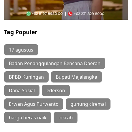
Tag Populer
17 agustus
Badan Penanggulangan Bencana Daerah
BPBD Kuningan
Bupati Majalengka
Dana Sosial
ederson
Erwan Agus Purwanto
gunung ciremai
harga beras naik
inkrah