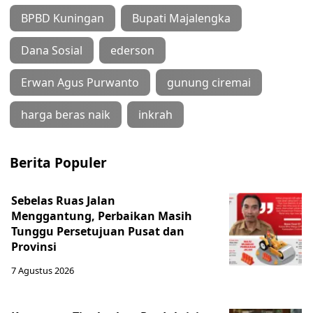
BPBD Kuningan
Bupati Majalengka
Dana Sosial
ederson
Erwan Agus Purwanto
gunung ciremai
harga beras naik
inkrah
Berita Populer
Sebelas Ruas Jalan
Menggantung, Perbaikan Masih
Tunggu Persetujuan Pusat dan
Provinsi
7 Agustus 2026