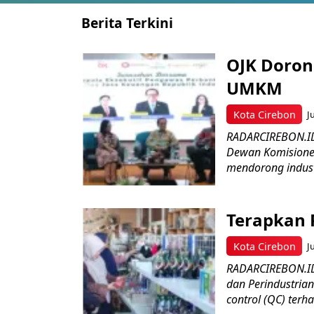
Berita Terkini
OJK Doron
UMKM
Kota Cirebon
J
RADARCIREBON.ID 
Dewan Komisioner 
mendorong industr
Terapkan 
Kota Cirebon
J
RADARCIREBON.ID 
dan Perindustria
control (QC) terha