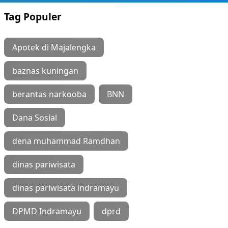
Tag Populer
Apotek di Majalengka
baznas kuningan
berantas narkooba
BNN
Dana Sosial
dena muhammad Ramdhan
dinas pariwisata
dinas pariwisata indramayu
DPMD Indramayu
dprd