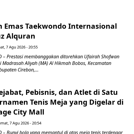
ih Emas Taekwondo Internasional
uz Alquran
at, 7 Agu 2026 - 20:55
 – Prestasi membanggakan ditorehkan Ufairah Shofwan
wi Madrasah Aliyah (MA) Al Hikmah Bobos, Kecamatan
upaten Cirebon,...
jabat, Pebisnis, dan Atlet di Satu
rnamen Tenis Meja yang Digelar di
ge City Mall
umat, 7 Agu 2026 - 20:54
– Bunyi bola yang memantul di atas meja tenis terdengar