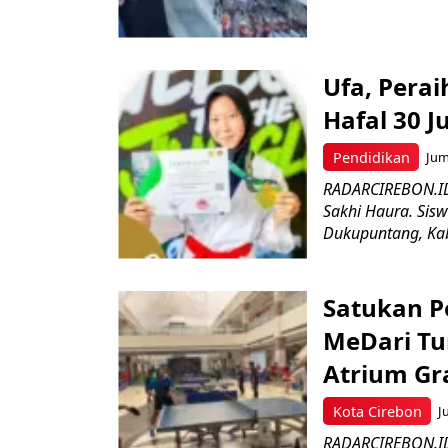
Ufa, Pera
Hafal 30 J
Pendidikan
Jum
RADARCIREBON.ID
Sakhi Haura. Sis
Dukupuntang, Kab
Satukan Pe
MeDari Tu
Atrium Gra
Kota Cirebon
J
RADARCIREBON.ID 