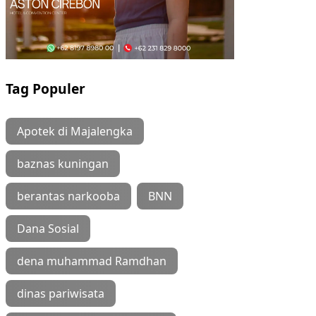
Tag Populer
Apotek di Majalengka
baznas kuningan
berantas narkooba
BNN
Dana Sosial
dena muhammad Ramdhan
dinas pariwisata