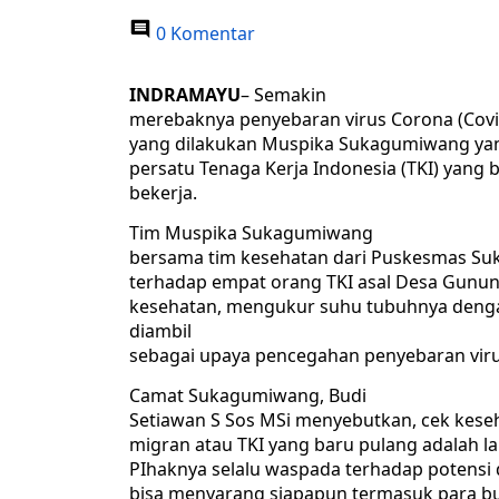
0 Komentar
INDRAMAYU
– Semakin
merebaknya penyebaran virus Corona (Covid-
yang dilakukan Muspika Sukagumiwang ya
persatu Tenaga Kerja Indonesia (TKI) yang
bekerja.
Tim Muspika Sukagumiwang
bersama tim kesehatan dari Puskesmas S
terhadap empat orang TKI asal Desa Gunun
kesehatan, mengukur suhu tubuhnya deng
diambil
sebagai upaya pencegahan penyebaran vir
Camat Sukagumiwang, Budi
Setiawan S Sos MSi menyebutkan, cek kese
migran atau TKI yang baru pulang adalah 
PIhaknya selalu waspada terhadap potensi
bisa menyarang siapapun termasuk para b