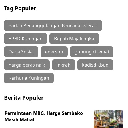
Tag Populer
Badan Penanggulangan Bencana Daerah
BPBD Kuningan
Bupati Majalengka
Dana Sosial
ederson
gunung ciremai
harga beras naik
inkrah
kadisdikbud
Karhutla Kuningan
Berita Populer
Permintaan MBG, Harga Sembako
Masih Mahal