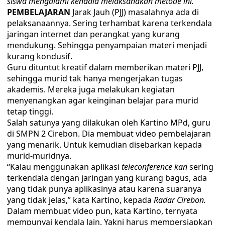
siswa mengalami kendala melaksanakan metode ini.
PEMBELAJARAN
Jarak Jauh (PJJ) masalahnya ada di
pelaksanaannya. Sering terhambat karena terkendala
jaringan internet dan perangkat yang kurang
mendukung. Sehingga penyampaian materi menjadi
kurang kondusif.
Guru dituntut kreatif dalam memberikan materi PJJ,
sehingga murid tak hanya mengerjakan tugas
akademis. Mereka juga melakukan kegiatan
menyenangkan agar keinginan belajar para murid
tetap tinggi.
Salah satunya yang dilakukan oleh Kartino MPd, guru
di SMPN 2 Cirebon. Dia membuat video pembelajaran
yang menarik. Untuk kemudian disebarkan kepada
murid-muridnya.
“Kalau menggunakan aplikasi
teleconference
kan
sering
terkendala dengan jaringan yang kurang bagus, ada
yang tidak punya aplikasinya atau karena suaranya
yang tidak jelas,” kata Kartino, kepada
Radar Cirebon.
Dalam membuat video pun, kata Kartino, ternyata
mempunyai kendala lain. Yakni harus mempersiapkan