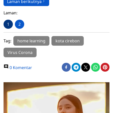
Laman berikutnya
Laman:
1
2
Tag:
home learning
kota cirebon
Virus Corona
0 Komentar