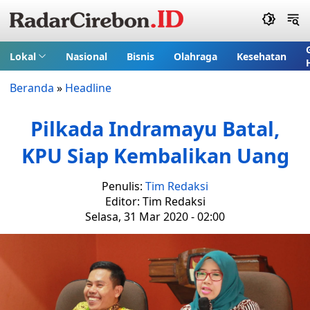
Lokal
Nasional
Bisnis
Olahraga
Kesehatan
Beranda
»
Headline
Pilkada Indramayu Batal,
KPU Siap Kembalikan Uang
Penulis:
Tim Redaksi
Editor: Tim Redaksi
Selasa, 31 Mar 2020 - 02:00