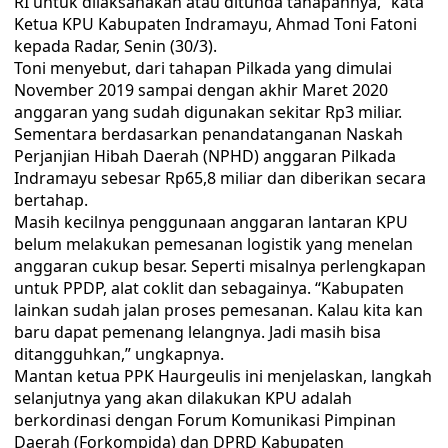
RI untuk dilaksanakan atau ditunda tahapannya,” kata
Ketua KPU Kabupaten Indramayu, Ahmad Toni Fatoni
kepada Radar, Senin (30/3).
Toni menyebut, dari tahapan Pilkada yang dimulai
November 2019 sampai dengan akhir Maret 2020
anggaran yang sudah digunakan sekitar Rp3 miliar.
Sementara berdasarkan penandatanganan Naskah
Perjanjian Hibah Daerah (NPHD) anggaran Pilkada
Indramayu sebesar Rp65,8 miliar dan diberikan secara
bertahap.
Masih kecilnya penggunaan anggaran lantaran KPU
belum melakukan pemesanan logistik yang menelan
anggaran cukup besar. Seperti misalnya perlengkapan
untuk PPDP, alat coklit dan sebagainya. “Kabupaten
lainkan sudah jalan proses pemesanan. Kalau kita kan
baru dapat pemenang lelangnya. Jadi masih bisa
ditangguhkan,” ungkapnya.
Mantan ketua PPK Haurgeulis ini menjelaskan, langkah
selanjutnya yang akan dilakukan KPU adalah
berkordinasi dengan Forum Komunikasi Pimpinan
Daerah (Forkompida) dan DPRD Kabupaten