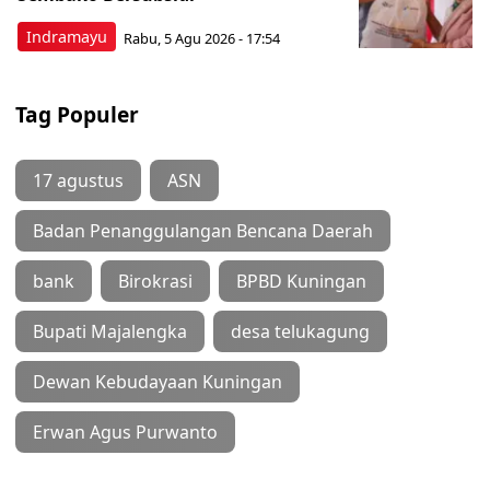
Indramayu
Rabu, 5 Agu 2026 - 17:54
Tag Populer
17 agustus
ASN
Badan Penanggulangan Bencana Daerah
bank
Birokrasi
BPBD Kuningan
Bupati Majalengka
desa telukagung
Dewan Kebudayaan Kuningan
Erwan Agus Purwanto