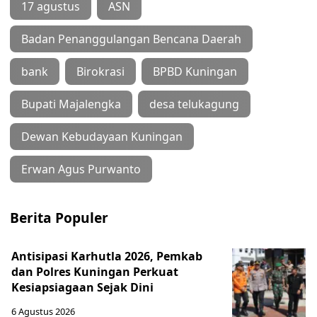
17 agustus
ASN
Badan Penanggulangan Bencana Daerah
bank
Birokrasi
BPBD Kuningan
Bupati Majalengka
desa telukagung
Dewan Kebudayaan Kuningan
Erwan Agus Purwanto
Berita Populer
Antisipasi Karhutla 2026, Pemkab
dan Polres Kuningan Perkuat
Kesiapsiagaan Sejak Dini
6 Agustus 2026