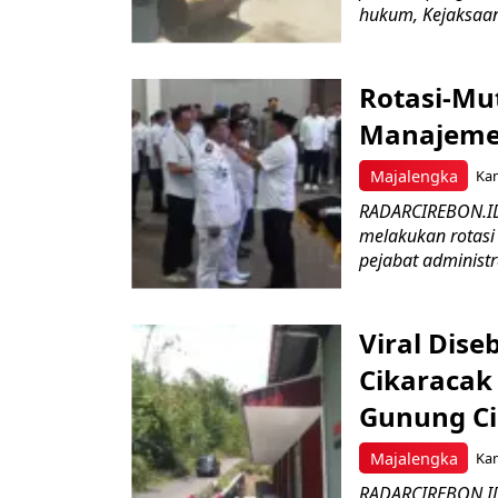
hukum, Kejaksaan 
Rotasi-Mu
Manajemen
Majalengka
Kam
RADARCIREBON.ID
melakukan rotasi 
pejabat administr
Viral Dis
Cikaracak
Gunung C
Majalengka
Kam
RADARCIREBON.ID 