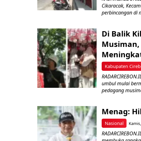
Cikaracak, Kecam
perbincangan di m
Di Balik 
Musiman, 
Meningka
Kabupaten Cire
RADARCIREBON.ID 
umbul mulai bermu
pedagang musima
Menag: Hi
Nasional
Kamis,
RADARCIREBON.ID
membuka rangkaia