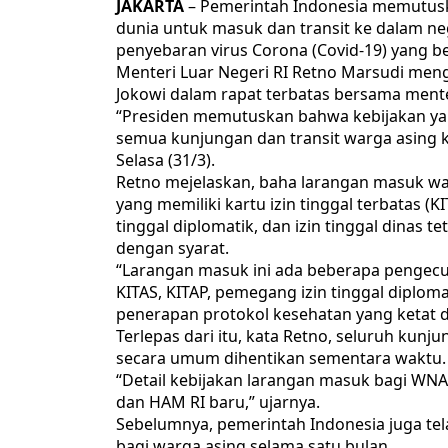
JAKARTA
– Pemerintah Indonesia memutusk
dunia untuk masuk dan transit ke dalam ne
penyebaran virus Corona (Covid-19) yang ber
Menteri Luar Negeri RI Retno Marsudi meng
Jokowi dalam rapat terbatas bersama menteri
“Presiden memutuskan bahwa kebijakan yang
semua kunjungan dan transit warga asing k
Selasa (31/3).
Retno mejelaskan, baha larangan masuk war
yang memiliki kartu izin tinggal terbatas (KI
tinggal diplomatik, dan izin tinggal dinas 
dengan syarat.
“Larangan masuk ini ada beberapa pengecu
KITAS, KITAP, pemegang izin tinggal diplom
penerapan protokol kesehatan yang ketat dan
Terlepas dari itu, kata Retno, seluruh kunj
secara umum dihentikan sementara waktu.
“Detail kebijakan larangan masuk bagi WN
dan HAM RI baru,” ujarnya.
Sebelumnya, pemerintah Indonesia juga t
bagi warga asing selama satu bulan.