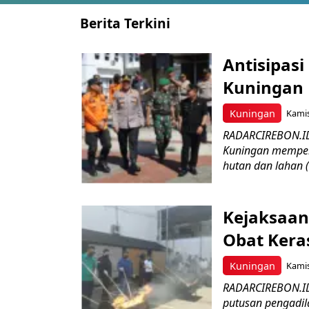
Berita Terkini
Antisipasi
Kuningan 
Kuningan
Kamis
RADARCIREBON.ID
Kuningan memper
hutan dan lahan 
Kejaksaan
Obat Keras
Kuningan
Kamis
RADARCIREBON.ID 
putusan pengadil