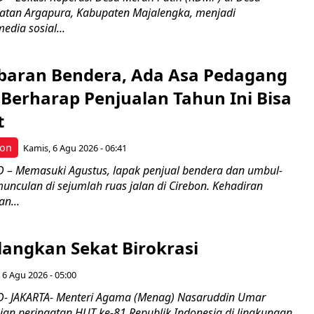
atan Argapura, Kabupaten Majalengka, menjadi
edia sosial...
Kibaran Bendera, Ada Asa Pedagang
Berharap Penjualan Tahun Ini Bisa
t
bon
Kamis, 6 Agu 2026 - 06:41
– Memasuki Agustus, lapak penjual bendera dan umbul-
nculan di sejumlah ruas jalan di Cirebon. Kehadiran
n...
langkan Sekat Birokrasi
 6 Agu 2026 - 05:00
- JAKARTA- Menteri Agama (Menag) Nasaruddin Umar
n peringatan HUT ke-81 Republik Indonesia di lingkungan