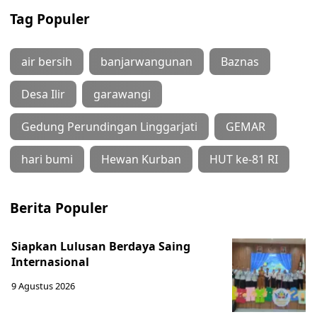
Tag Populer
air bersih
banjarwangunan
Baznas
Desa Ilir
garawangi
Gedung Perundingan Linggarjati
GEMAR
hari bumi
Hewan Kurban
HUT ke-81 RI
Berita Populer
Siapkan Lulusan Berdaya Saing
Internasional
9 Agustus 2026