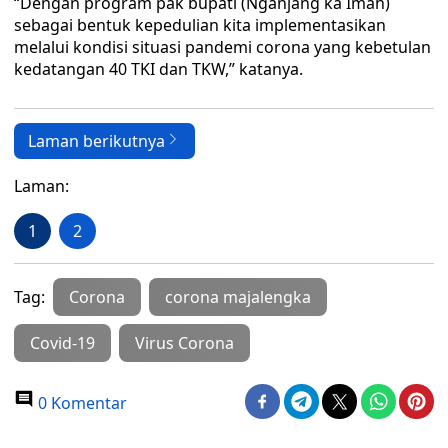
“Dengan program pak bupati (Nganjang ka Imah)
sebagai bentuk kepedulian kita implementasikan
melalui kondisi situasi pandemi corona yang kebetulan
kedatangan 40 TKI dan TKW,” katanya.
Laman berikutnya
Laman:
1
2
Tag:
Corona
corona majalengka
Covid-19
Virus Corona
0 Komentar