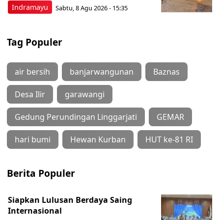
Indramayu
Sabtu, 8 Agu 2026 - 15:35
Tag Populer
air bersih
banjarwangunan
Baznas
Desa Ilir
garawangi
Gedung Perundingan Linggarjati
GEMAR
hari bumi
Hewan Kurban
HUT ke-81 RI
Berita Populer
Siapkan Lulusan Berdaya Saing
Internasional