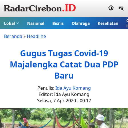
Lokal
Nasional
Bisnis
Olahraga
Kesehatan
Beranda
»
Headline
Gugus Tugas Covid-19
Majalengka Catat Dua PDP
Baru
Penulis:
Ida Ayu Komang
Editor: Ida Ayu Komang
Selasa, 7 Apr 2020 - 00:17