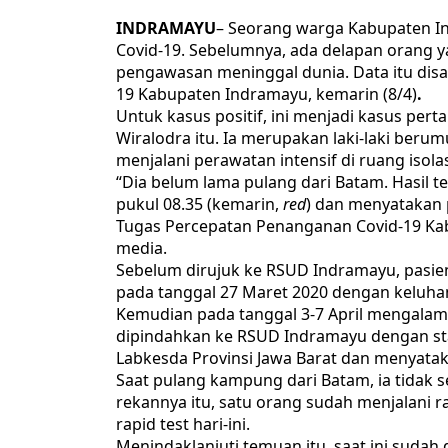
INDRAMAYU
– Seorang warga Kabupaten Ind
Covid-19. Sebelumnya, ada delapan orang y
pengawasan meninggal dunia. Data itu di
19 Kabupaten Indramayu, kemarin (8/4)
.
Untuk kasus positif, ini menjadi kasus pert
Wiralodra itu. Ia merupakan laki-laki berum
menjalani perawatan intensif di ruang isol
“Dia belum lama pulang dari Batam. Hasil t
pukul 08.35 (kemarin,
red
) dan menyatakan p
Tugas Percepatan Penanganan Covid-19 Ka
media.
Sebelum dirujuk ke RSUD Indramayu, pasien
pada tanggal 27 Maret 2020 dengan keluha
Kemudian pada tanggal 3-7 April mengalam
dipindahkan ke RSUD Indramayu dengan stat
Labkesda Provinsi Jawa Barat dan menyataka
Saat pulang kampung dari Batam, ia tidak s
rekannya itu, satu orang sudah menjalani ra
rapid test hari-ini.
Menindaklanjuti temuan itu, saat ini sudah