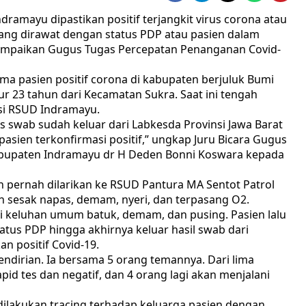
ramayu dipastikan positif terjangkit virus corona atau
ang dirawat dengan status PDP atau pasien dalam
sampaikan Gugus Tugas Percepatan Penanganan Covid-
ama pasien positif corona di kabupaten berjuluk Bumi
ur 23 tahun dari Kecamatan Sukra. Saat ini tengah
asi RSUD Indramayu.
es swab sudah keluar dari Labkesda Provinsi Jawa Barat
asien terkonfirmasi positif,” ungkap Juru Bicara Gugus
bupaten Indramayu dr H Deden Bonni Koswara kepada
 pernah dilarikan ke RSUD Pantura MA Sentot Patrol
n sesak napas, demam, nyeri, dan terpasang O2.
i keluhan umum batuk, demam, dan pusing. Pasien lalu
us PDP hingga akhirnya keluar hasil swab dari
n positif Covid-19.
endirian. Ia bersama 5 orang temannya. Dari lima
pid tes dan negatif, dan 4 orang lagi akan menjalani
 dilakukan tracing terhadap keluarga pasien dengan