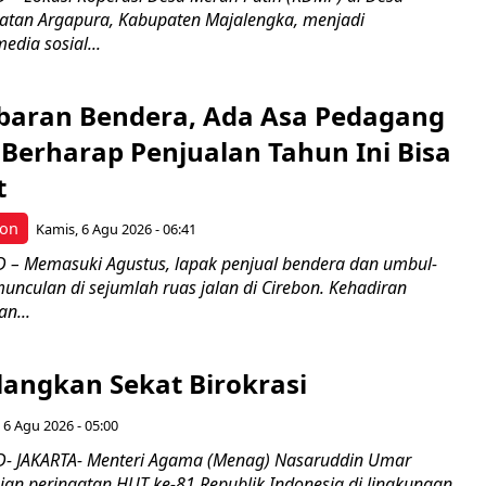
atan Argapura, Kabupaten Majalengka, menjadi
edia sosial...
Kibaran Bendera, Ada Asa Pedagang
Berharap Penjualan Tahun Ini Bisa
t
bon
Kamis, 6 Agu 2026 - 06:41
– Memasuki Agustus, lapak penjual bendera dan umbul-
nculan di sejumlah ruas jalan di Cirebon. Kehadiran
n...
langkan Sekat Birokrasi
 6 Agu 2026 - 05:00
- JAKARTA- Menteri Agama (Menag) Nasaruddin Umar
n peringatan HUT ke-81 Republik Indonesia di lingkungan