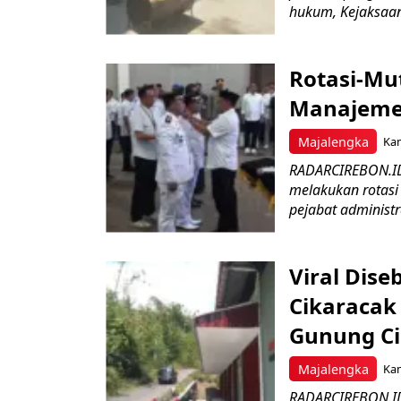
hukum, Kejaksaan 
Rotasi-Mu
Manajemen
Majalengka
Kam
RADARCIREBON.ID
melakukan rotasi 
pejabat administr
Viral Dis
Cikaracak
Gunung C
Majalengka
Kam
RADARCIREBON.ID 