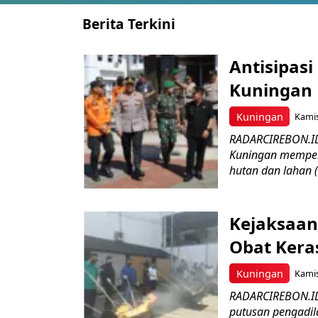
Berita Terkini
Antisipasi
Kuningan 
Kuningan
Kamis
RADARCIREBON.ID
Kuningan memper
hutan dan lahan 
Kejaksaan
Obat Keras
Kuningan
Kamis
RADARCIREBON.ID 
putusan pengadil