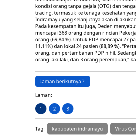
kondisi orang tanpa gejala (OTG) dan ten
tracing, termasuk ke tenaga kesehatan ya
Indramayu yang selanjutnya akan dilakukan 
Pada kesempatan itu juga, Deden menyebut
mencapai 368 orang dengan rincian Pekerja
orang (69,84 %). Untuk PDP mencapai 27 pas
11,11%) dan lokal 24 pasien (88,89 %). “Per
orang, dan pertambahan PDP nihil. Sedang
orang laki-laki, dan 3 orang perempuan,” k
Laman berikutnya
Laman:
1
2
3
Tag:
kabupaten indramayu
Virus Co