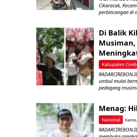
Cikaracak, Kecam
perbincangan di m
Di Balik 
Musiman, 
Meningka
Kabupaten Cire
RADARCIREBON.ID 
umbul mulai bermu
pedagang musima
Menag: Hi
Nasional
Kamis,
RADARCIREBON.ID
membuka rangkaia