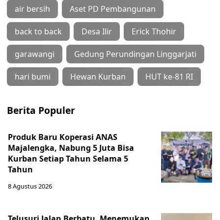
air bersih
Aset PD Pembangunan
back to back
Desa Ilir
Erick Thohir
garawangi
Gedung Perundingan Linggarjati
hari bumi
Hewan Kurban
HUT ke-81 RI
Berita Populer
Produk Baru Koperasi ANAS
Majalengka, Nabung 5 Juta Bisa
Kurban Setiap Tahun Selama 5
Tahun
8 Agustus 2026
Telusuri Jalan Berbatu, Menemukan