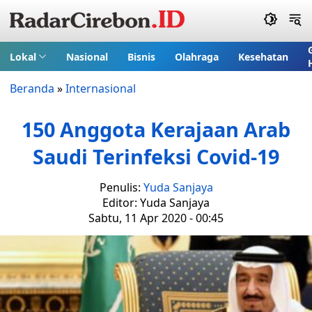
Lokal
Nasional
Bisnis
Olahraga
Kesehatan
Beranda
»
Internasional
150 Anggota Kerajaan Arab
Saudi Terinfeksi Covid-19
Penulis:
Yuda Sanjaya
Editor: Yuda Sanjaya
Sabtu, 11 Apr 2020 - 00:45