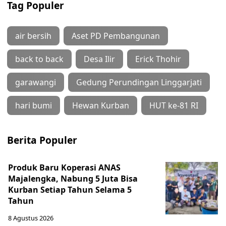
Tag Populer
air bersih
Aset PD Pembangunan
back to back
Desa Ilir
Erick Thohir
garawangi
Gedung Perundingan Linggarjati
hari bumi
Hewan Kurban
HUT ke-81 RI
Berita Populer
Produk Baru Koperasi ANAS
Majalengka, Nabung 5 Juta Bisa
Kurban Setiap Tahun Selama 5
Tahun
8 Agustus 2026