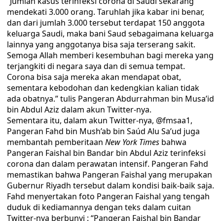
“Jumlah kasus terinfeksi corona di Saudi sekarang
mendekati 3.000 orang. Taruhlah jika kabar ini benar,
dan dari jumlah 3.000 tersebut terdapat 150 anggota
keluarga Saudi, maka bani Saud sebagaimana keluarga
lainnya yang anggotanya bisa saja terserang sakit.
Semoga Allah memberi kesembuhan bagi mereka yang
terjangkiti di negara saya dan di semua tempat.
Corona bisa saja mereka akan mendapat obat,
sementara kebodohan dan kedengkian kalian tidak
ada obatnya.” tulis Pangeran Abdurrahman bin Musa’id
bin Abdul Aziz dalam akun Twitter-nya.
Sementara itu, dalam akun Twitter-nya, @fmsaa1,
Pangeran Fahd bin Mush’ab bin Saúd Alu Sa’ud juga
membantah pemberitaan
New York Times
bahwa
Pangeran Faishal bin Bandar bin Abdul Aziz terinfeksi
corona dan dalam perawatan intensif. Pangeran Fahd
memastikan bahwa Pangeran Faishal yang merupakan
Gubernur Riyadh tersebut dalam kondisi baik-baik saja.
Fahd menyertakan foto Pangeran Faishal yang tengah
duduk di kediamannya dengan teks dalam cuitan
Twitter-nya berbunyi : “Pangeran Faishal bin Bandar