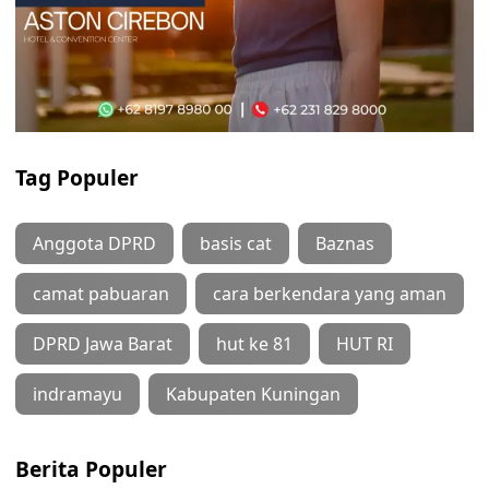
Tag Populer
Anggota DPRD
basis cat
Baznas
camat pabuaran
cara berkendara yang aman
DPRD Jawa Barat
hut ke 81
HUT RI
indramayu
Kabupaten Kuningan
Berita Populer