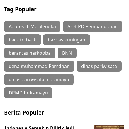
Tag Populer
Apotek di Majalengka
Aset PD Pembangunan
back to back
baznas kuningan
berantas narkooba
BNN
dena muhammad Ramdhan
dinas pariwisata
dinas pariwisata indramayu
DPMD Indramayu
Berita Populer
Indonesia Semakin Dilirik Jadi