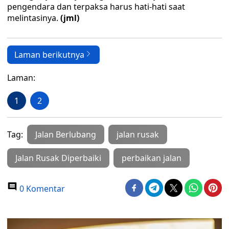
pengendara dan terpaksa harus hati-hati saat
melintasinya.
(jml)
Laman berikutnya
Laman:
1
2
Tag:
Jalan Berlubang
jalan rusak
Jalan Rusak Diperbaiki
perbaikan jalan
0 Komentar