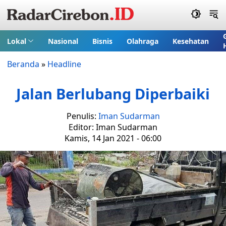
Lokal
Nasional
Bisnis
Olahraga
Kesehatan
Beranda
»
Headline
Jalan Berlubang Diperbaiki
Penulis:
Iman Sudarman
Editor: Iman Sudarman
Kamis, 14 Jan 2021 - 06:00