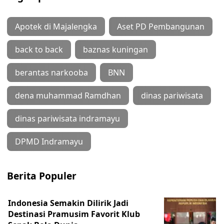
Apotek di Majalengka
Aset PD Pembangunan
back to back
baznas kuningan
berantas narkooba
BNN
dena muhammad Ramdhan
dinas pariwisata
dinas pariwisata indramayu
DPMD Indramayu
Berita Populer
Indonesia Semakin Dilirik Jadi
Destinasi Pramusim Favorit Klub