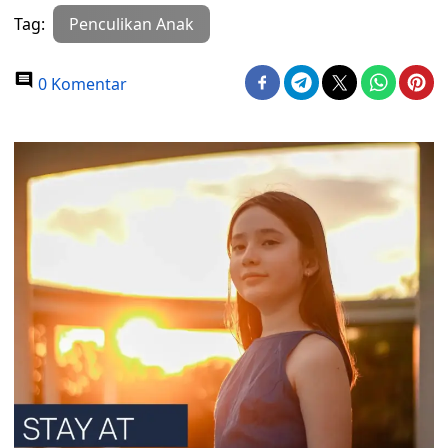
Tag:
Penculikan Anak
0 Komentar