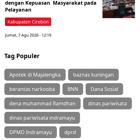
dengan Kepuasan Masyarakat pada
Pelayanan
Kabupaten Cirebon
Jumat, 7 Agu 2026 - 12:19
Tag Populer
Apotek di Majalengka
baznas kuningan
berantas narkooba
BNN
Dana Sosial
dena muhammad Ramdhan
dinas pariwisata
dinas pariwisata indramayu
DPMD Indramayu
dprd