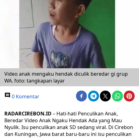
Video anak mengaku hendak diculik beredar gi grup
WA. foto: tangkapan layar
0 Komentar
RADARCIREBON.ID
– Hati-hati Penculikan Anak,
Beredar Video Anak Ngaku Hendak Ada yang Mau
Nyulik. Isu penculikan anak SD sedang viral. Di Cirebon
dan Kuningan, Jawa barat baru-baru ini isu penculikan