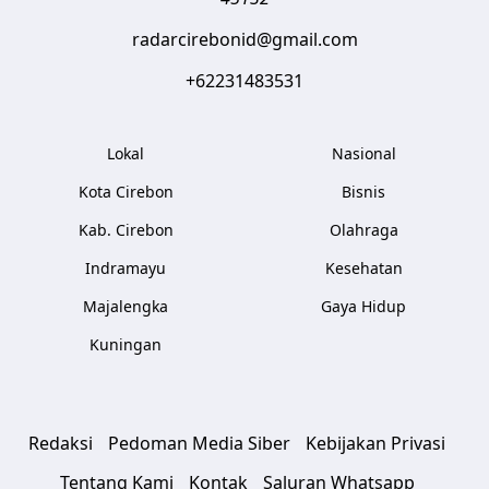
radarcirebonid@gmail.com
+62231483531
Lokal
Nasional
Kota Cirebon
Bisnis
Kab. Cirebon
Olahraga
Indramayu
Kesehatan
Majalengka
Gaya Hidup
Kuningan
Redaksi
Pedoman Media Siber
Kebijakan Privasi
Tentang Kami
Kontak
Saluran Whatsapp