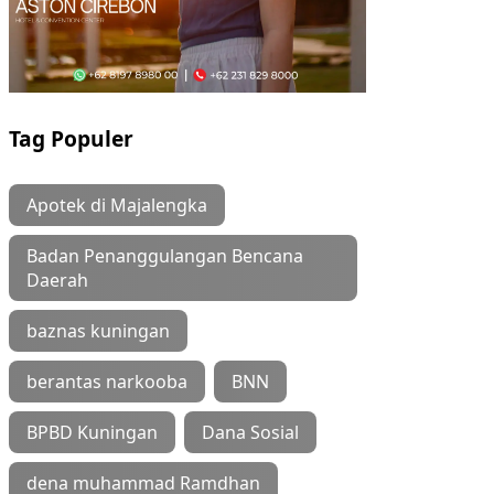
Tag Populer
Apotek di Majalengka
Badan Penanggulangan Bencana
Daerah
baznas kuningan
berantas narkooba
BNN
BPBD Kuningan
Dana Sosial
dena muhammad Ramdhan