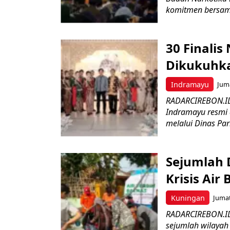
komitmen bersam
30 Finali
Dikukuhk
Indramayu
Juma
RADARCIREBON.ID
Indramayu resmi 
melalui Dinas Par
Sejumlah 
Krisis Air 
Kuningan
Jumat
RADARCIREBON.ID 
sejumlah wilayah