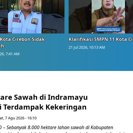
Kota Cirebon Sidak
Klarifikasi SMPN 11 Kota C
ah
21 Jul 2026, 10:13 AM
026, 7:41 AM
tare Sawah di Indramayu
i Terdampak Kekeringan
t, 7 Agu 2026 - 16:10
– Sebanyak 8.000 hektare lahan sawah di Kabupaten