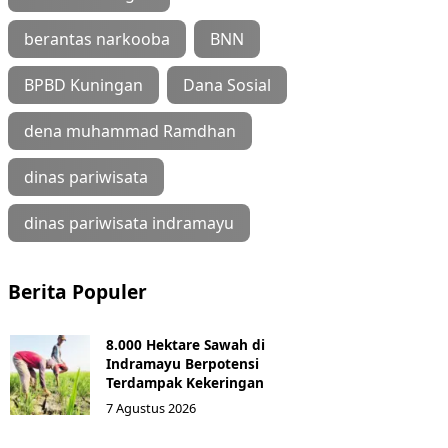
berantas narkooba
BNN
BPBD Kuningan
Dana Sosial
dena muhammad Ramdhan
dinas pariwisata
dinas pariwisata indramayu
Berita Populer
8.000 Hektare Sawah di
Indramayu Berpotensi
Terdampak Kekeringan
7 Agustus 2026