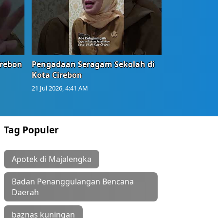
irebon
Pengadaan Seragam Sekolah di
Kota Cirebon
21 Jul 2026, 4:41 AM
Tag Populer
Apotek di Majalengka
Badan Penanggulangan Bencana
Daerah
baznas kuningan