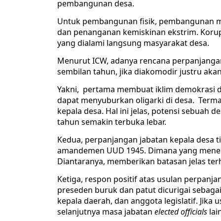
pembangunan desa.
Untuk pembangunan fisik, pembangunan 
dan penanganan kemiskinan ekstrim. Korups
yang dialami langsung masyarakat desa.
Menurut ICW, adanya rencana perpanjangan
sembilan tahun, jika diakomodir justru ak
Yakni, pertama membuat iklim demokrasi d
dapat menyuburkan oligarki di desa. Term
kepala desa. Hal ini jelas, potensi sebuah
tahun semakin terbuka lebar.
Kedua, perpanjangan jabatan kepala desa t
amandemen UUD 1945. Dimana yang menekan
Diantaranya, memberikan batasan jelas te
Ketiga, respon positif atas usulan perpa
preseden buruk dan patut dicurigai sebaga
kepala daerah, dan anggota legislatif. Jik
selanjutnya masa jabatan
elected officials
lai