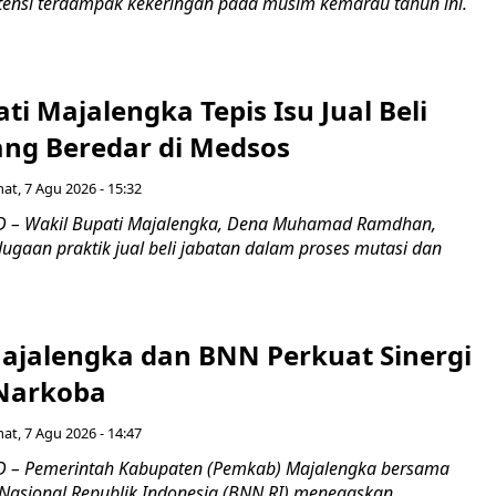
ensi terdampak kekeringan pada musim kemarau tahun ini.
ti Majalengka Tepis Isu Jual Beli
ang Beredar di Medsos
at, 7 Agu 2026 - 15:32
 – Wakil Bupati Majalengka, Dena Muhamad Ramdhan,
ugaan praktik jual beli jabatan dalam proses mutasi dan
jalengka dan BNN Perkuat Sinergi
Narkoba
at, 7 Agu 2026 - 14:47
 – Pemerintah Kabupaten (Pemkab) Majalengka bersama
Nasional Republik Indonesia (BNN RI) menegaskan