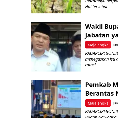
Indramayu berpot
Hal tersebut...
Wakil Bupa
Jabatan y
Majalengka
Jum
RADARCIREBON.ID
menegaskan isu d
rotasi...
Pemkab Ma
Berantas 
Majalengka
Jum
RADARCIREBON.ID
Badan Narkotika 