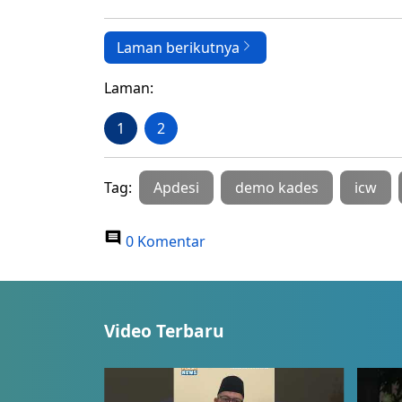
Laman berikutnya
Laman:
1
2
Tag:
Apdesi
demo kades
icw
0 Komentar
Video Terbaru