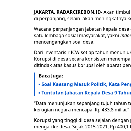
JAKARTA, RADARCIREBON.ID-
Akan timbul 
di perpanjang, selain akan meningkatnya ko
Wacana perpanjangan jabatan kepala desa (
satu lembaga sosial masyarakat, yakni
Indo
mencengangkan soal desa.
Dari inventarisir ICW setiap tahun menun
Korupsi di desa secara konsisten menempat
ditindak atas kasus korupsi oleh aparat p
Baca Juga:
Soal Kaesang Masuk Politik, Kata Pe
Tuntutan Jabatan Kepala Desa 9 Tahun
“Data menunjukan sepanjang tujuh tahun ter
kerugian negara mencapai Rp 433,8 miliar,”
Korupsi yang tinggi di desa sejalan denga
mengali ke desa. Sejak 2015-2021, Rp 400,1 