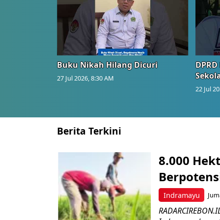
Buku Nikah Hilang Dicuri
DPRD 
Sekol
27 Jul 2026, 8:30 AM
22 Jul 2
Berita Terkini
8.000 Hek
Berpotens
Indramayu
Juma
RADARCIREBON.ID 