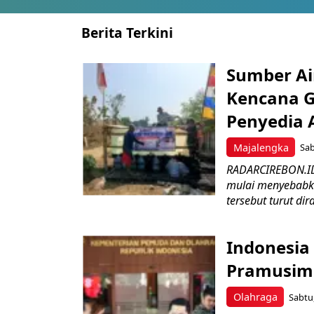
Berita Terkini
Sumber Ai
Kencana G
Penyedia A
Majalengka
Sab
RADARCIREBON.ID
mulai menyebabka
tersebut turut dir
Indonesia 
Pramusim 
Olahraga
Sabtu,