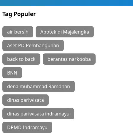
Tag Populer
air bersih
Apotek di Majalengka
Aset PD Pembangunan
back to back
berantas narkooba
BNN
dena muhammad Ramdhan
dinas pariwisata
dinas pariwisata indramayu
DPMD Indramayu