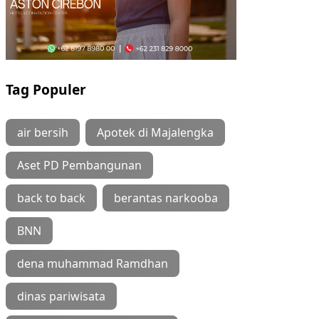
Tag Populer
air bersih
Apotek di Majalengka
Aset PD Pembangunan
back to back
berantas narkooba
BNN
dena muhammad Ramdhan
dinas pariwisata