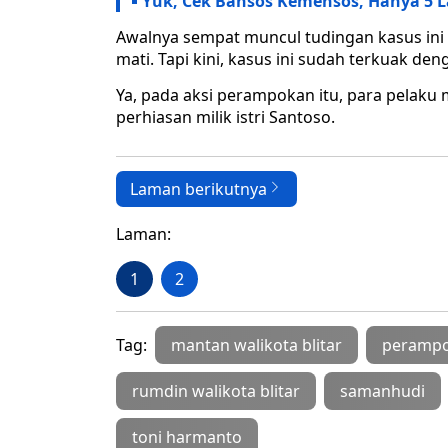
Yuk, Cek Bansos Kemensos, Hanya 5
Awalnya sempat muncul tudingan kasus ini 
mati. Tapi kini, kasus ini sudah terkuak d
Ya, pada aksi perampokan itu, para pelaku
perhiasan milik istri Santoso.
Laman berikutnya
Laman:
1
2
Tag:
mantan walikota blitar
peramp
rumdin walikota blitar
samanhudi
toni harmanto