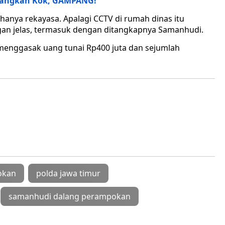
 Langkah Kok, GAMPANG!
hanya rekayasa. Apalagi CCTV di rumah dinas itu
engan jelas, termasuk dengan ditangkapnya Samanhudi.
 menggasak uang tunai Rp400 juta dan sejumlah
okan
polda jawa timur
samanhudi dalang perampokan