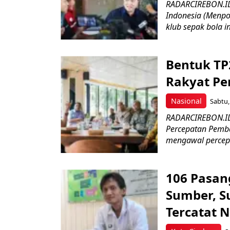
RADARCIREBON.ID
Indonesia (Menpo
klub sepak bola in
Bentuk TP
Rakyat P
Nasional
Sabtu,
RADARCIREBON.ID
Percepatan Pemba
mengawal percep
106 Pasan
Sumber, Su
Tercatat 