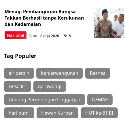
Menag: Pembangunan Bangsa
Takkan Berhasil tanpa Kerukunan
dan Kedamaian
Nasional
Sabtu, 8 Agu 2026 - 15:18
Tag Populer
air bersih
banjarwangunan
Baznas
Desa Ilir
garawangi
Gedung Perundingan Linggarjati
GEMAR
hari bumi
Hewan Kurban
HUT ke-81 RI