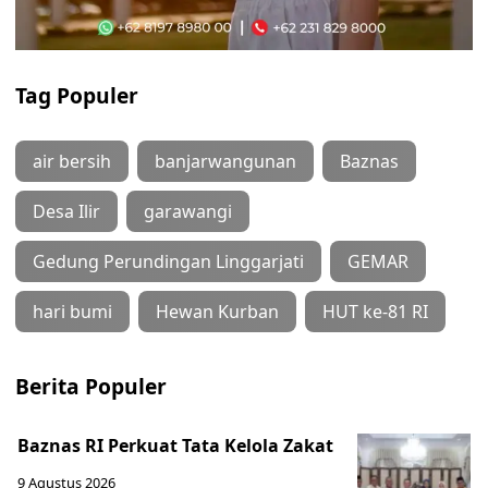
Tag Populer
air bersih
banjarwangunan
Baznas
Desa Ilir
garawangi
Gedung Perundingan Linggarjati
GEMAR
hari bumi
Hewan Kurban
HUT ke-81 RI
Berita Populer
Baznas RI Perkuat Tata Kelola Zakat
9 Agustus 2026