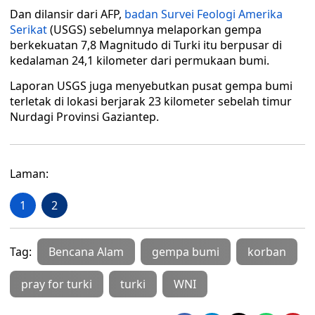
Dan dilansir dari AFP,
badan Survei Feologi Amerika
Serikat
(USGS) sebelumnya melaporkan gempa
berkekuatan 7,8 Magnitudo di Turki itu berpusar di
kedalaman 24,1 kilometer dari permukaan bumi.
Laporan USGS juga menyebutkan pusat gempa bumi
terletak di lokasi berjarak 23 kilometer sebelah timur
Nurdagi Provinsi Gaziantep.
Laman:
1
2
Tag:
Bencana Alam
gempa bumi
korban
pray for turki
turki
WNI