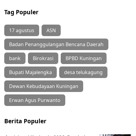
Tag Populer
17 agustus
ASN
Badan Penanggulangan Bencana Daerah
bank
Birokrasi
BPBD Kuningan
Bupati Majalengka
desa telukagung
Dewan Kebudayaan Kuningan
Erwan Agus Purwanto
Berita Populer