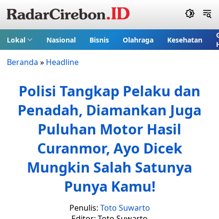
Lokal
Nasional
Bisnis
Olahraga
Kesehatan
Beranda
»
Headline
Polisi Tangkap Pelaku dan
Penadah, Diamankan Juga
Puluhan Motor Hasil
Curanmor, Ayo Dicek
Mungkin Salah Satunya
Punya Kamu!
Penulis:
Toto Suwarto
Editor: Toto Suwarto