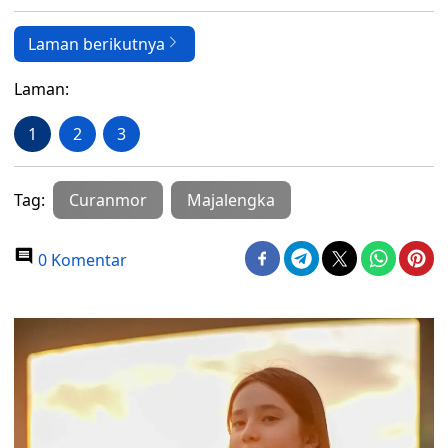
Laman berikutnya
Laman:
1
2
3
Tag:
Curanmor
Majalengka
0 Komentar