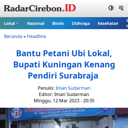
Lokal
Nasional
Bisnis
Olahraga
Kesehatan
Beranda
»
Headline
Bantu Petani Ubi Lokal,
Bupati Kuningan Kenang
Pendiri Surabraja
Penulis:
Iman Sudarman
Editor: Iman Sudarman
Minggu, 12 Mar 2023 - 20:35