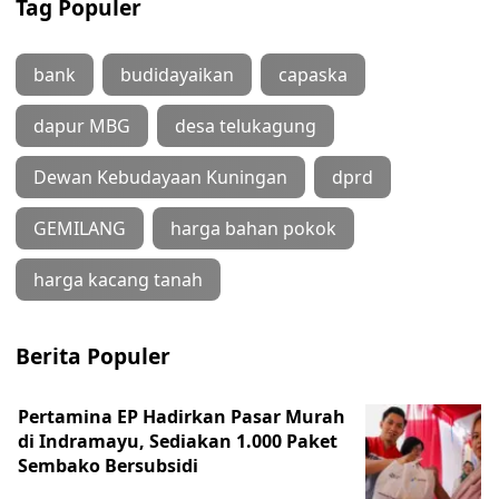
Tag Populer
bank
budidayaikan
capaska
dapur MBG
desa telukagung
Dewan Kebudayaan Kuningan
dprd
GEMILANG
harga bahan pokok
harga kacang tanah
Berita Populer
Pertamina EP Hadirkan Pasar Murah
di Indramayu, Sediakan 1.000 Paket
Sembako Bersubsidi