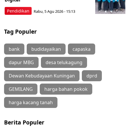
Pendidikan
Rabu, 5 Agu 2026 - 15:13
Tag Populer
bank
budidayaikan
capaska
dapur MBG
desa telukagung
Dewan Kebudayaan Kuningan
dprd
GEMILANG
harga bahan pokok
harga kacang tanah
Berita Populer