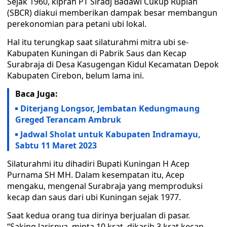
Sejak 1960, kiprah PT Siradj Badawi Cukup Rupiah
(SBCR) diakui memberikan dampak besar membangun
perekonomian para petani ubi lokal.
Hal itu terungkap saat silaturahmi mitra ubi se-
Kabupaten Kuningan di Pabrik Saus dan Kecap
Surabraja di Desa Kasugengan Kidul Kecamatan Depok
Kabupaten Cirebon, belum lama ini.
Baca Juga:
Diterjang Longsor, Jembatan Kedungmaung
Greged Terancam Ambruk
Jadwal Sholat untuk Kabupaten Indramayu,
Sabtu 11 Maret 2023
Silaturahmi itu dihadiri Bupati Kuningan H Acep
Purnama SH MH. Dalam kesempatan itu, Acep
mengaku, mengenal Surabraja yang memproduksi
kecap dan saus dari ubi Kuningan sejak 1977.
Saat kedua orang tua dirinya berjualan di pasar.
“Saking larisnya, minta 10 krat, dikasih 3 krat kecap