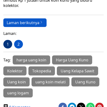
tembus Rp 1 jutaan untuk koin kuno yang diburu
kolektor.
Laman berikutnya
Laman:
1
2
Tag:
harga uang koin
Harga Uang Kuno
Kolektor
Tokopedia
Uang Kelapa Sawit
Uang koin
uang koin melati
Uang Kuno
uang logam