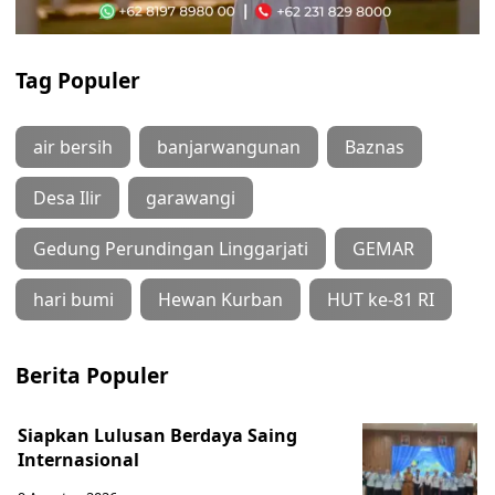
Tag Populer
air bersih
banjarwangunan
Baznas
Desa Ilir
garawangi
Gedung Perundingan Linggarjati
GEMAR
hari bumi
Hewan Kurban
HUT ke-81 RI
Berita Populer
Siapkan Lulusan Berdaya Saing
Internasional