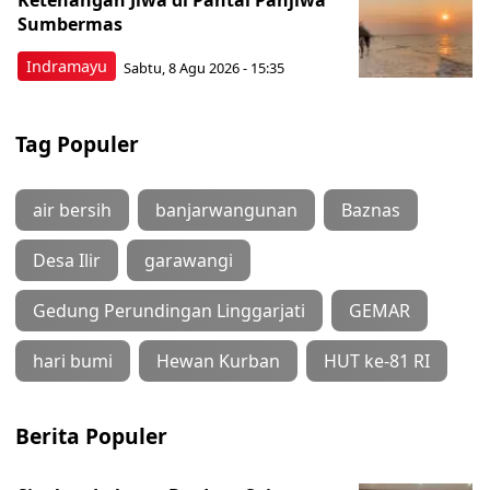
Ketenangan Jiwa di Pantai Panjiwa
Sumbermas
Indramayu
Sabtu, 8 Agu 2026 - 15:35
Tag Populer
air bersih
banjarwangunan
Baznas
Desa Ilir
garawangi
Gedung Perundingan Linggarjati
GEMAR
hari bumi
Hewan Kurban
HUT ke-81 RI
Berita Populer