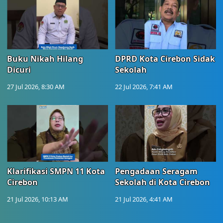
Buku Nikah Hilang
DPRD Kota Cirebon Sidak
Dicuri
Sekolah
27 Jul 2026, 8:30 AM
22 Jul 2026, 7:41 AM
Klarifikasi SMPN 11 Kota
Pengadaan Seragam
Cirebon
Sekolah di Kota Cirebon
21 Jul 2026, 10:13 AM
21 Jul 2026, 4:41 AM