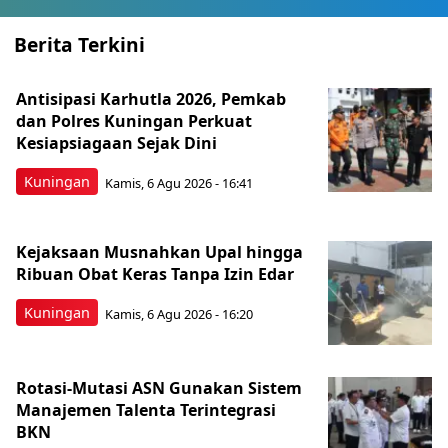
Berita Terkini
Antisipasi Karhutla 2026, Pemkab
dan Polres Kuningan Perkuat
Kesiapsiagaan Sejak Dini
Kuningan
Kamis, 6 Agu 2026 - 16:41
Kejaksaan Musnahkan Upal hingga
Ribuan Obat Keras Tanpa Izin Edar
Kuningan
Kamis, 6 Agu 2026 - 16:20
Rotasi-Mutasi ASN Gunakan Sistem
Manajemen Talenta Terintegrasi
BKN