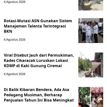
6 Agustus 2026
Rotasi-Mutasi ASN Gunakan Sistem
Manajemen Talenta Terintegrasi
BKN
6 Agustus 2026
Viral Disebut Jauh dari Permukiman,
Kades Cikaracak Luruskan Lokasi
KDMP di Kaki Gunung Ciremai
6 Agustus 2026
Di Balik Kibaran Bendera, Ada Asa
Pedagang Musiman, Berharap
Penjualan Tahun Ini Bisa Meningkat