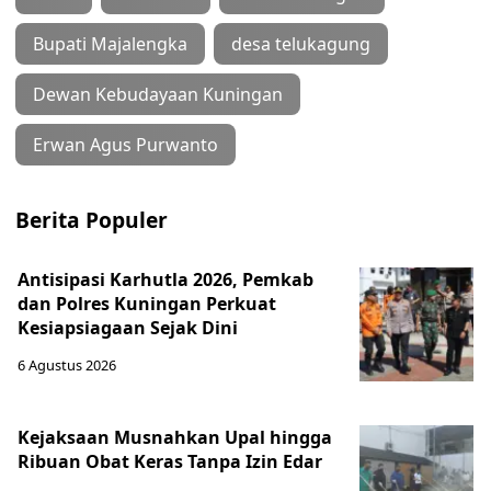
Bupati Majalengka
desa telukagung
Dewan Kebudayaan Kuningan
Erwan Agus Purwanto
Berita Populer
Antisipasi Karhutla 2026, Pemkab
dan Polres Kuningan Perkuat
Kesiapsiagaan Sejak Dini
6 Agustus 2026
Kejaksaan Musnahkan Upal hingga
Ribuan Obat Keras Tanpa Izin Edar