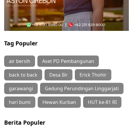
Tag Populer
air bersih
Aset PD Pembangunan
back to back
Desa Ilir
Erick Thohir
garawangi
Gedung Perundingan Linggarjati
hari bumi
Hewan Kurban
HUT ke-81 RI
Berita Populer