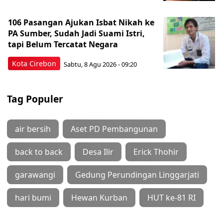
106 Pasangan Ajukan Isbat Nikah ke
PA Sumber, Sudah Jadi Suami Istri,
tapi Belum Tercatat Negara
Kota Cirebon
Sabtu, 8 Agu 2026 - 09:20
Tag Populer
air bersih
Aset PD Pembangunan
back to back
Desa Ilir
Erick Thohir
garawangi
Gedung Perundingan Linggarjati
hari bumi
Hewan Kurban
HUT ke-81 RI