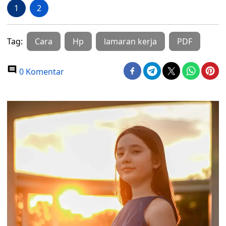
1
2
Tag:
Cara
Hp
lamaran kerja
PDF
0 Komentar