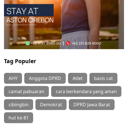
Tag Populer
AHY
Anggota DPRD
Atlet
basis cat
camat pabuaran
cara berkendara yang aman
cibingbin
Demokrat
DPRD Jawa Barat
hut ke 81