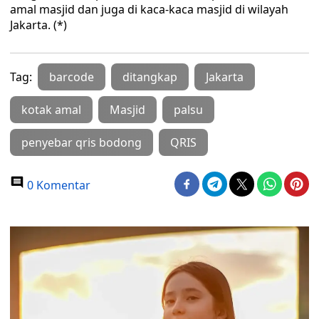
amal masjid dan juga di kaca-kaca masjid di wilayah
Jakarta. (*)
Tag:
barcode
ditangkap
Jakarta
kotak amal
Masjid
palsu
penyebar qris bodong
QRIS
0 Komentar