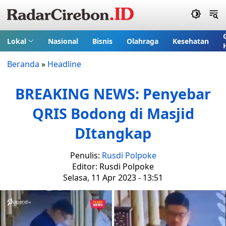
Lokal
Nasional
Bisnis
Olahraga
Kesehatan
Beranda
»
Headline
BREAKING NEWS: Penyebar
QRIS Bodong di Masjid
DItangkap
Penulis:
Rusdi Polpoke
Editor: Rusdi Polpoke
Selasa, 11 Apr 2023 - 13:51