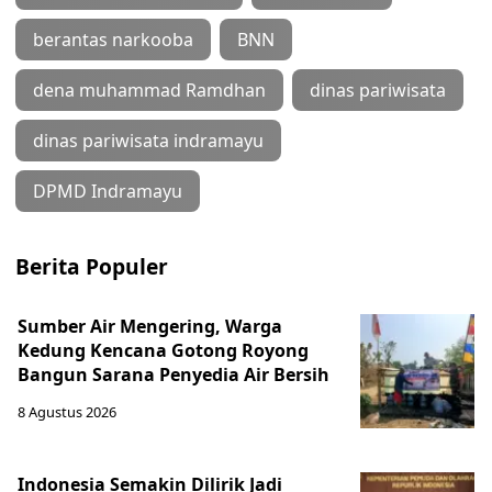
berantas narkooba
BNN
dena muhammad Ramdhan
dinas pariwisata
dinas pariwisata indramayu
DPMD Indramayu
Berita Populer
Sumber Air Mengering, Warga
Kedung Kencana Gotong Royong
Bangun Sarana Penyedia Air Bersih
8 Agustus 2026
Indonesia Semakin Dilirik Jadi