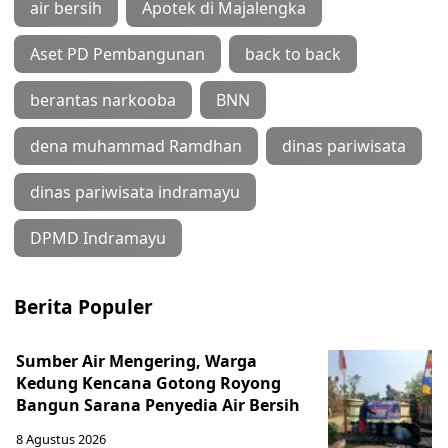
air bersih
Apotek di Majalengka
Aset PD Pembangunan
back to back
berantas narkooba
BNN
dena muhammad Ramdhan
dinas pariwisata
dinas pariwisata indramayu
DPMD Indramayu
Berita Populer
Sumber Air Mengering, Warga
Kedung Kencana Gotong Royong
Bangun Sarana Penyedia Air Bersih
8 Agustus 2026