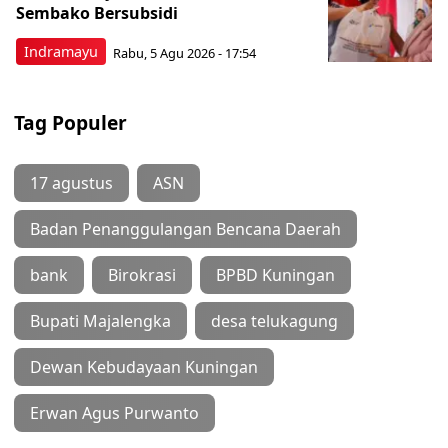
Sembako Bersubsidi
Indramayu
Rabu, 5 Agu 2026 - 17:54
Tag Populer
17 agustus
ASN
Badan Penanggulangan Bencana Daerah
bank
Birokrasi
BPBD Kuningan
Bupati Majalengka
desa telukagung
Dewan Kebudayaan Kuningan
Erwan Agus Purwanto