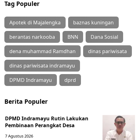
Tag Populer
Apotek di Majalengka
baznas kuningan
berantas narkooba
BNN
Dana Sosial
dena muhammad Ramdhan
dinas pariwisata
dinas pariwisata indramayu
DPMD Indramayu
dprd
Berita Populer
DPMD Indramayu Rutin Lakukan
Pembinaan Perangkat Desa
7 Agustus 2026