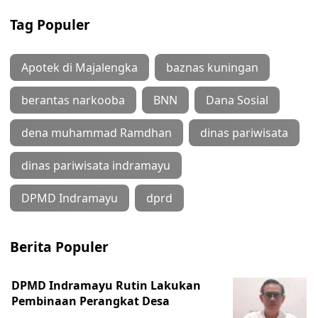
Tag Populer
Apotek di Majalengka
baznas kuningan
berantas narkooba
BNN
Dana Sosial
dena muhammad Ramdhan
dinas pariwisata
dinas pariwisata indramayu
DPMD Indramayu
dprd
Berita Populer
DPMD Indramayu Rutin Lakukan
Pembinaan Perangkat Desa