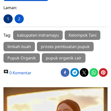
Laman:
1
2
Tag:
kabupaten indramayu
Kelompok Tani
limbah buah
proses pembuatan pupuk
Pupuk Organik
pupuk organik cair
0 Komentar