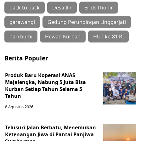
back to back
Desa Ilir
Erick Thohir
garawangi
Gedung Perundingan Linggarjati
hari bumi
Hewan Kurban
HUT ke-81 RI
Berita Populer
Produk Baru Koperasi ANAS
Majalengka, Nabung 5 Juta Bisa
Kurban Setiap Tahun Selama 5
Tahun
8 Agustus 2026
Telusuri Jalan Berbatu, Menemukan
Ketenangan Jiwa di Pantai Panjiwa