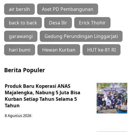
air bersih
Aset PD Pembangunan
back to back
Desa Ilir
Erick Thohir
garawangi
Gedung Perundingan Linggarjati
hari bumi
Hewan Kurban
HUT ke-81 RI
Berita Populer
Produk Baru Koperasi ANAS
Majalengka, Nabung 5 Juta Bisa
Kurban Setiap Tahun Selama 5
Tahun
8 Agustus 2026