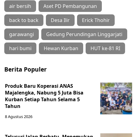
air bersih
Aset PD Pembangunan
back to back
Desa Ilir
Erick Thohir
garawangi
Gedung Perundingan Linggarjati
hari bumi
Hewan Kurban
HUT ke-81 RI
Berita Populer
Produk Baru Koperasi ANAS
Majalengka, Nabung 5 Juta Bisa
Kurban Setiap Tahun Selama 5
Tahun
8 Agustus 2026
Telusuri Jalan Berbatu, Menemukan