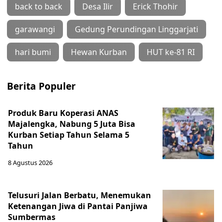
back to back
Desa Ilir
Erick Thohir
garawangi
Gedung Perundingan Linggarjati
hari bumi
Hewan Kurban
HUT ke-81 RI
Berita Populer
Produk Baru Koperasi ANAS
Majalengka, Nabung 5 Juta Bisa
Kurban Setiap Tahun Selama 5
Tahun
8 Agustus 2026
Telusuri Jalan Berbatu, Menemukan
Ketenangan Jiwa di Pantai Panjiwa
Sumbermas