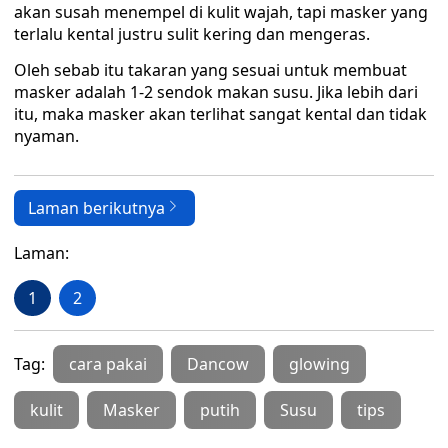
akan susah menempel di kulit wajah, tapi masker yang
terlalu kental justru sulit kering dan mengeras.
Oleh sebab itu takaran yang sesuai untuk membuat
masker adalah 1-2 sendok makan susu. Jika lebih dari
itu, maka masker akan terlihat sangat kental dan tidak
nyaman.
Laman berikutnya
Laman:
1
2
Tag:
cara pakai
Dancow
glowing
kulit
Masker
putih
Susu
tips