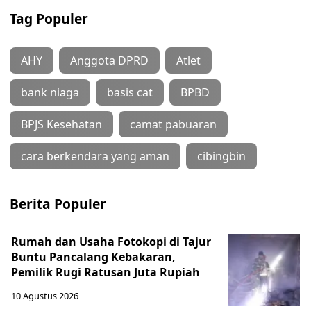
Tag Populer
AHY
Anggota DPRD
Atlet
bank niaga
basis cat
BPBD
BPJS Kesehatan
camat pabuaran
cara berkendara yang aman
cibingbin
Berita Populer
Rumah dan Usaha Fotokopi di Tajur
Buntu Pancalang Kebakaran,
Pemilik Rugi Ratusan Juta Rupiah
10 Agustus 2026