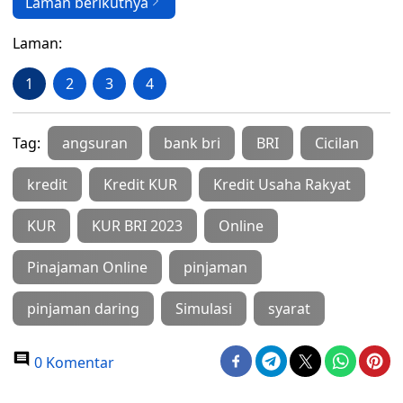
Laman berikutnya
Laman:
1
2
3
4
Tag:
angsuran
bank bri
BRI
Cicilan
kredit
Kredit KUR
Kredit Usaha Rakyat
KUR
KUR BRI 2023
Online
Pinajaman Online
pinjaman
pinjaman daring
Simulasi
syarat
0 Komentar