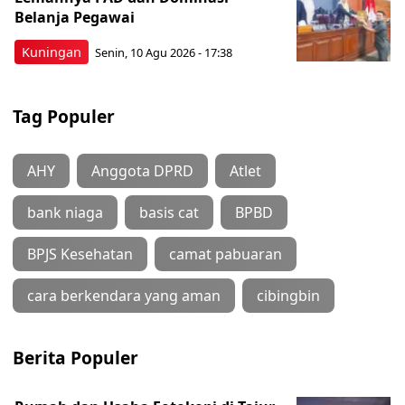
Belanja Pegawai
Kuningan
Senin, 10 Agu 2026 - 17:38
Tag Populer
AHY
Anggota DPRD
Atlet
bank niaga
basis cat
BPBD
BPJS Kesehatan
camat pabuaran
cara berkendara yang aman
cibingbin
Berita Populer