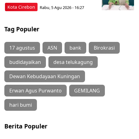
Kota Cirebon
Rabu, 5 Agu 2026 - 16:27
Tag Populer
17 agustus
ASN
bank
Birokrasi
budidayaikan
desa telukagung
Dewan Kebudayaan Kuningan
Erwan Agus Purwanto
GEMILANG
hari bumi
Berita Populer