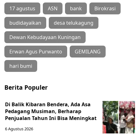
17 agustus
ASN
bank
Birokrasi
budidayaikan
desa telukagung
Dewan Kebudayaan Kuningan
Erwan Agus Purwanto
GEMILANG
hari bumi
Berita Populer
Di Balik Kibaran Bendera, Ada Asa
Pedagang Musiman, Berharap
Penjualan Tahun Ini Bisa Meningkat
6 Agustus 2026