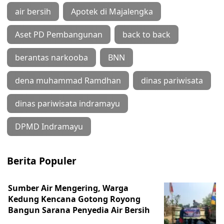
air bersih
Apotek di Majalengka
Aset PD Pembangunan
back to back
berantas narkooba
BNN
dena muhammad Ramdhan
dinas pariwisata
dinas pariwisata indramayu
DPMD Indramayu
Berita Populer
Sumber Air Mengering, Warga
Kedung Kencana Gotong Royong
Bangun Sarana Penyedia Air Bersih