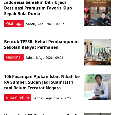
Indonesia Semakin Dilirik Jadi
Destinasi Pramusim Favorit Klub
Sepak Bola Dunia
Olahraga
Sabtu, 8 Agu 2026 - 09:22
Bentuk TP2SR, Kebut Pembangunan
Sekolah Rakyat Permanen
Nasional
Sabtu, 8 Agu 2026 - 09:21
106 Pasangan Ajukan Isbat Nikah ke
PA Sumber, Sudah Jadi Suami Istri,
tapi Belum Tercatat Negara
Kota Cirebon
Sabtu, 8 Agu 2026 - 09:20