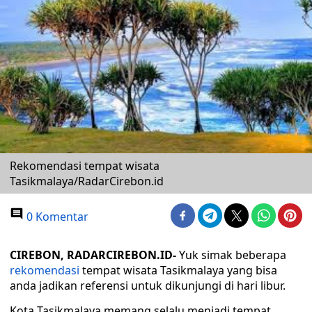
Rekomendasi tempat wisata
Tasikmalaya/RadarCirebon.id
0 Komentar
CIREBON, RADARCIREBON.ID-
Yuk simak beberapa
rekomendasi
tempat wisata Tasikmalaya yang bisa
anda jadikan referensi untuk dikunjungi di hari libur.
Kota Tasikmalaya memang selalu menjadi tempat