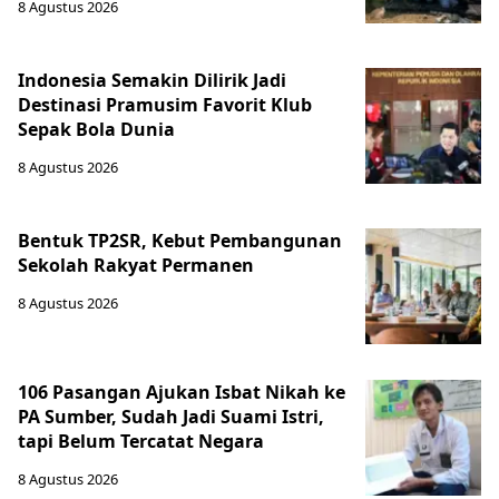
8 Agustus 2026
Indonesia Semakin Dilirik Jadi
Destinasi Pramusim Favorit Klub
Sepak Bola Dunia
8 Agustus 2026
Bentuk TP2SR, Kebut Pembangunan
Sekolah Rakyat Permanen
8 Agustus 2026
106 Pasangan Ajukan Isbat Nikah ke
PA Sumber, Sudah Jadi Suami Istri,
tapi Belum Tercatat Negara
8 Agustus 2026