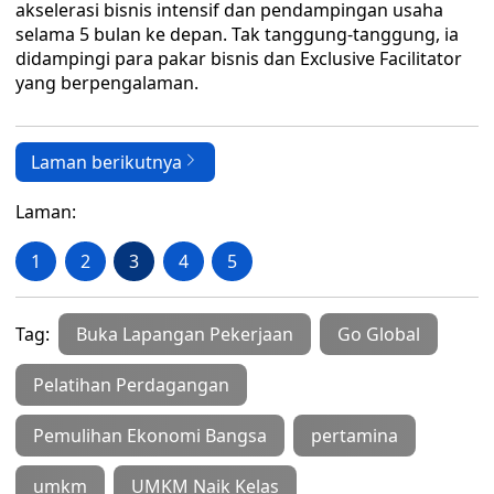
akselerasi bisnis intensif dan pendampingan usaha
selama 5 bulan ke depan. Tak tanggung-tanggung, ia
didampingi para pakar bisnis dan Exclusive Facilitator
yang berpengalaman.
Laman berikutnya
Laman:
1
2
3
4
5
Tag:
Buka Lapangan Pekerjaan
Go Global
Pelatihan Perdagangan
Pemulihan Ekonomi Bangsa
pertamina
umkm
UMKM Naik Kelas