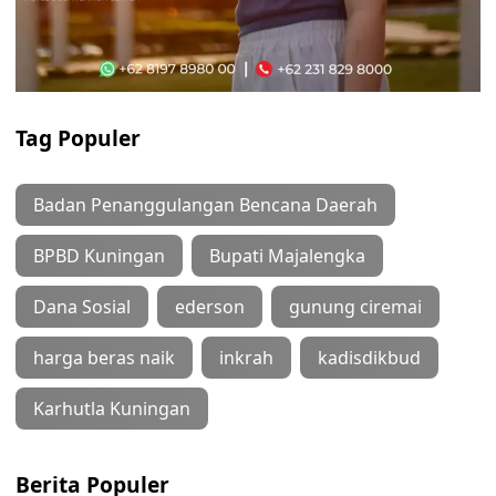
Tag Populer
Badan Penanggulangan Bencana Daerah
BPBD Kuningan
Bupati Majalengka
Dana Sosial
ederson
gunung ciremai
harga beras naik
inkrah
kadisdikbud
Karhutla Kuningan
Berita Populer