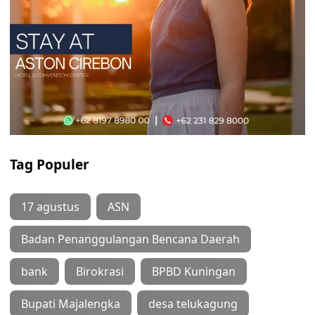
Tag Populer
17 agustus
ASN
Badan Penanggulangan Bencana Daerah
bank
Birokrasi
BPBD Kuningan
Bupati Majalengka
desa telukagung