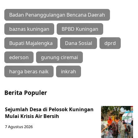
Badan Penanggulangan Bencana Daerah
baznas kuningan
BPBD Kuningan
Bupati Majalengka
Dana Sosial
dprd
ederson
gunung ciremai
harga beras naik
inkrah
Berita Populer
Sejumlah Desa di Pelosok Kuningan
Mulai Krisis Air Bersih
7 Agustus 2026