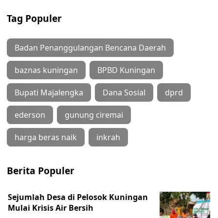
Tag Populer
Badan Penanggulangan Bencana Daerah
baznas kuningan
BPBD Kuningan
Bupati Majalengka
Dana Sosial
dprd
ederson
gunung ciremai
harga beras naik
inkrah
Berita Populer
Sejumlah Desa di Pelosok Kuningan
Mulai Krisis Air Bersih