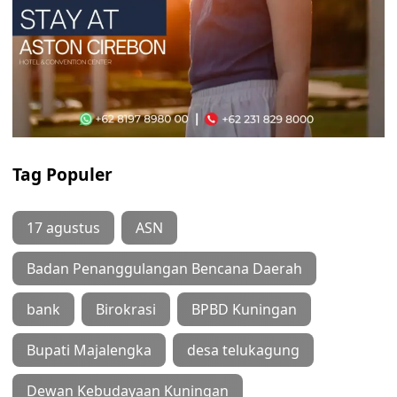
Tag Populer
17 agustus
ASN
Badan Penanggulangan Bencana Daerah
bank
Birokrasi
BPBD Kuningan
Bupati Majalengka
desa telukagung
Dewan Kebudayaan Kuningan