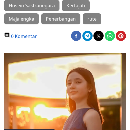
Husein Sastranegara
Kertajati
Majalengka
Penerbangan
rute
0 Komentar