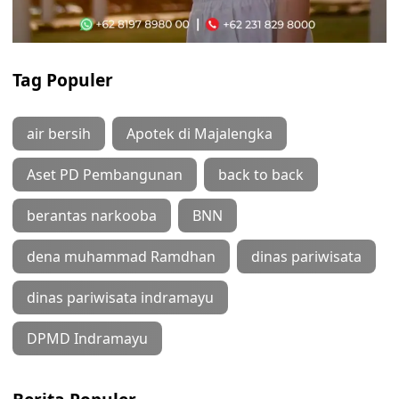
Tag Populer
air bersih
Apotek di Majalengka
Aset PD Pembangunan
back to back
berantas narkooba
BNN
dena muhammad Ramdhan
dinas pariwisata
dinas pariwisata indramayu
DPMD Indramayu