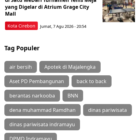
di Satu MeDari Turnamen Tenis Meja
yang Digelar di Atrium Grage City
Mall
Kota Cirebon
Jumat, 7 Agu 2026 - 20:54
Tag Populer
air bersih
Apotek di Majalengka
Aset PD Pembangunan
back to back
berantas narkooba
BNN
dena muhammad Ramdhan
dinas pariwisata
dinas pariwisata indramayu
DPMD Indramayu