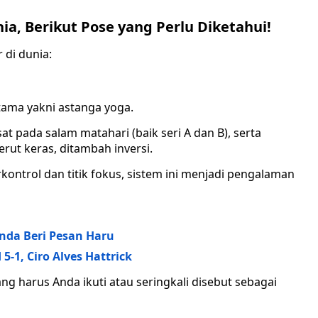
nia, Berikut Pose yang Perlu Diketahui!
 di dunia:
rtama yakni astanga yoga.
t pada salam matahari (baik seri A dan B), serta
rut keras, ditambah inversi.
ontrol dan titik fokus, sistem ini menjadi pengalaman
nda Beri Pesan Haru
5-1, Ciro Alves Hattrick
g harus Anda ikuti atau seringkali disebut sebagai