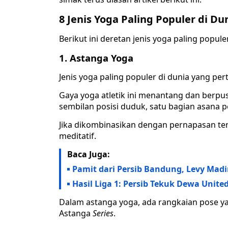
8 Jenis Yoga Paling Populer di Du
Berikut ini deretan jenis yoga paling populer
1. Astanga Yoga
Jenis yoga paling populer di dunia yang pe
Gaya yoga atletik ini menantang dan berpusa
sembilan posisi duduk, satu bagian asana pe
Jika dikombinasikan dengan pernapasan terk
meditatif.
Baca Juga:
Pamit dari Persib Bandung, Levy Madi
Hasil Liga 1: Persib Tekuk Dewa United 
Dalam astanga yoga, ada rangkaian pose yan
Astanga
Series
.