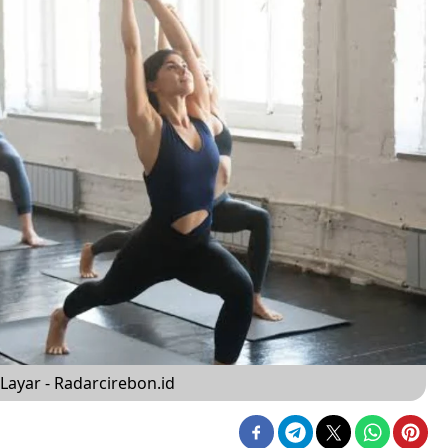
Layar - Radarcirebon.id