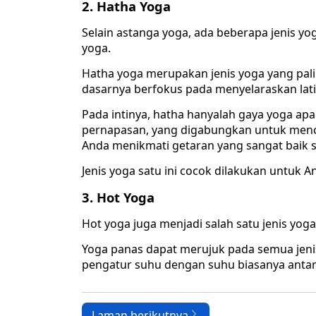
2. Hatha Yoga
Selain astanga yoga, ada beberapa jenis yog
yoga.
Hatha yoga merupakan jenis yoga yang pal
dasarnya berfokus pada menyelaraskan lati
Pada intinya, hatha hanyalah gaya yoga apa
pernapasan, yang digabungkan untuk menc
Anda menikmati getaran yang sangat baik 
Jenis yoga satu ini cocok dilakukan untuk 
3. Hot Yoga
Hot yoga juga menjadi salah satu jenis yoga
Yoga panas dapat merujuk pada semua jeni
pengatur suhu dengan suhu biasanya antara
Laman berikutnya