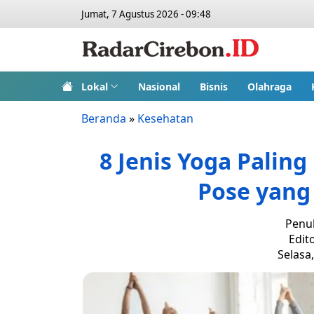
Jumat, 7 Agustus 2026 - 09:48
Lokal
Nasional
Bisnis
Olahraga
Beranda
»
Kesehatan
8 Jenis Yoga Paling
Pose yang 
Penul
Edit
Selasa,