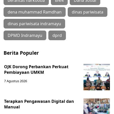
berantas narkooba
BNN
Dana Sosial
dena muhammad Ramdhan
dinas pariwisata
dinas pariwisata indramayu
DPMD Indramayu
dprd
Berita Populer
OJK Dorong Perbankan Perkuat
Pembiayaan UMKM
7 Agustus 2026
Terapkan Pengawasan Digital dan
Manual