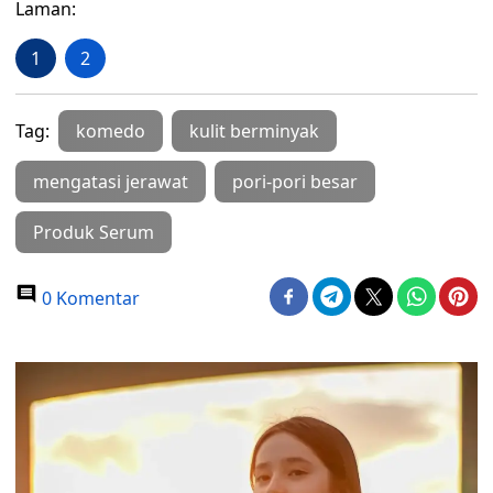
Laman:
1
2
Tag:
komedo
kulit berminyak
mengatasi jerawat
pori-pori besar
Produk Serum
0 Komentar