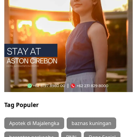
Tag Populer
Apotek di Majalengka
baznas kuningan