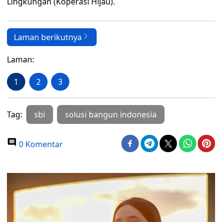
Lingkungan (Koperasi Hijau).
Laman berikutnya
Laman:
1
2
3
Tag:
sbi
solusi bangun indonesia
0 Komentar