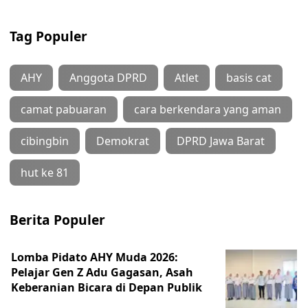
Tag Populer
AHY
Anggota DPRD
Atlet
basis cat
camat pabuaran
cara berkendara yang aman
cibingbin
Demokrat
DPRD Jawa Barat
hut ke 81
Berita Populer
Lomba Pidato AHY Muda 2026:
Pelajar Gen Z Adu Gagasan, Asah
Keberanian Bicara di Depan Publik