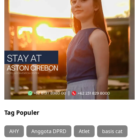
Tag Populer
AHY
Anggota DPRD
Atlet
basis cat