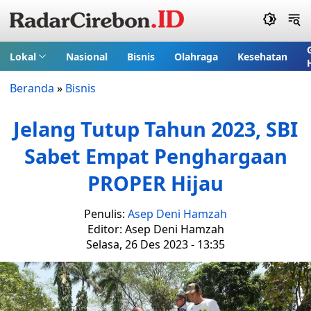
Lokal
Nasional
Bisnis
Olahraga
Kesehatan
Beranda
»
Bisnis
Jelang Tutup Tahun 2023, SBI
Sabet Empat Penghargaan
PROPER Hijau
Penulis:
Asep Deni Hamzah
Editor: Asep Deni Hamzah
Selasa, 26 Des 2023 - 13:35