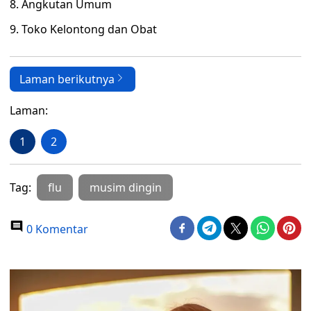
8. Angkutan Umum
9. Toko Kelontong dan Obat
Laman berikutnya
Laman:
1
2
Tag:
flu
musim dingin
0 Komentar