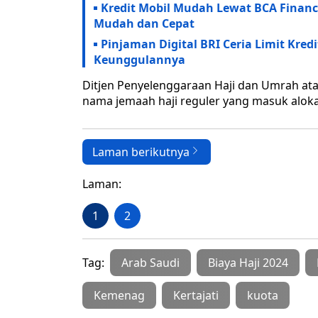
Kredit Mobil Mudah Lewat BCA Finance
Mudah dan Cepat
Pinjaman Digital BRI Ceria Limit Kred
Keunggulannya
Ditjen Penyelenggaraan Haji dan Umrah ata
nama jemaah haji reguler yang masuk aloka
Laman berikutnya
Laman:
1
2
Tag:
Arab Saudi
Biaya Haji 2024
Kemenag
Kertajati
kuota