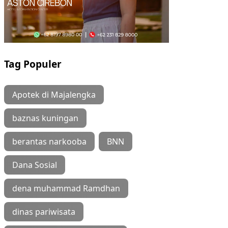
Tag Populer
Apotek di Majalengka
baznas kuningan
berantas narkooba
BNN
Dana Sosial
dena muhammad Ramdhan
dinas pariwisata