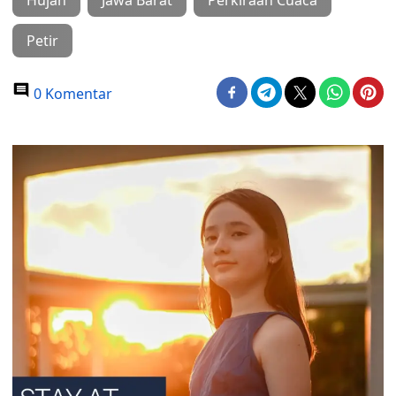
Hujan
Jawa Barat
Perkiraan Cuaca
Petir
0 Komentar