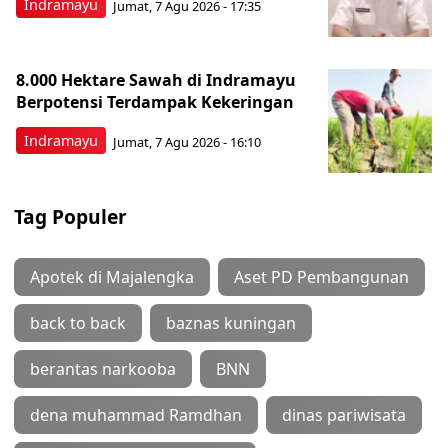
Indramayu
Jumat, 7 Agu 2026 - 17:35
8.000 Hektare Sawah di Indramayu
Berpotensi Terdampak Kekeringan
Indramayu
Jumat, 7 Agu 2026 - 16:10
Tag Populer
Apotek di Majalengka
Aset PD Pembangunan
back to back
baznas kuningan
berantas narkooba
BNN
dena muhammad Ramdhan
dinas pariwisata