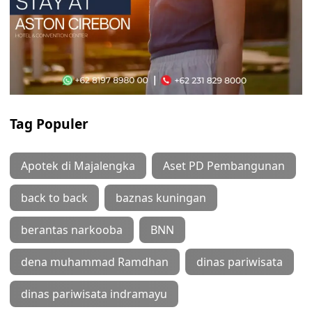
Tag Populer
Apotek di Majalengka
Aset PD Pembangunan
back to back
baznas kuningan
berantas narkooba
BNN
dena muhammad Ramdhan
dinas pariwisata
dinas pariwisata indramayu