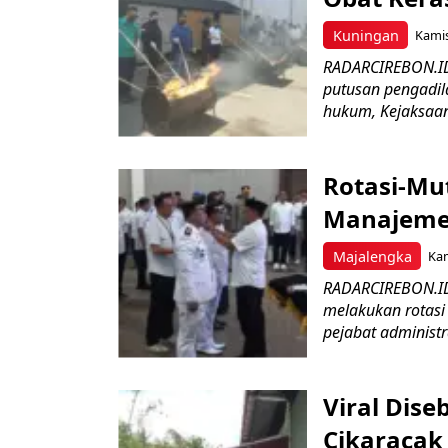
Kuningan
Kamis
RADARCIREBON.ID 
putusan pengadil
hukum, Kejaksaan 
Rotasi-Mu
Manajemen
Majalengka
Kam
RADARCIREBON.ID
melakukan rotasi 
pejabat administr
Viral Dis
Cikaracak