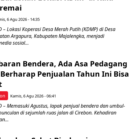
iremai
is, 6 Agu 2026 - 14:35
– Lokasi Koperasi Desa Merah Putih (KDMP) di Desa
atan Argapura, Kabupaten Majalengka, menjadi
edia sosial...
Kibaran Bendera, Ada Asa Pedagang
Berharap Penjualan Tahun Ini Bisa
t
bon
Kamis, 6 Agu 2026 - 06:41
– Memasuki Agustus, lapak penjual bendera dan umbul-
nculan di sejumlah ruas jalan di Cirebon. Kehadiran
n...