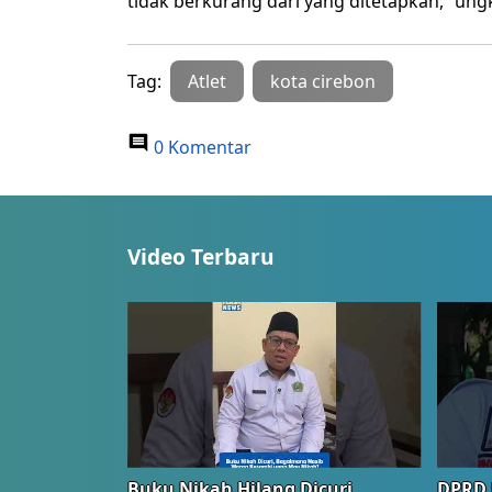
tidak berkurang dari yang ditetapkan,” ungk
Tag:
Atlet
kota cirebon
0 Komentar
Video Terbaru
Buku Nikah Hilang Dicuri
DPRD 