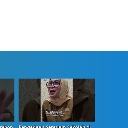
irebon
Pengadaan Seragam Sekolah di