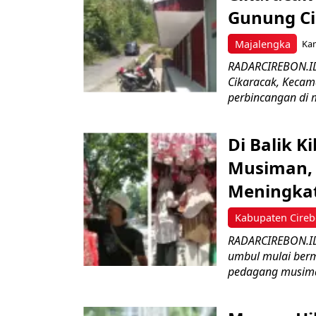
Gunung C
Majalengka
Kam
RADARCIREBON.ID 
Cikaracak, Kecam
perbincangan di m
Di Balik 
Musiman, 
Meningka
Kabupaten Cire
RADARCIREBON.ID 
umbul mulai bermu
pedagang musima