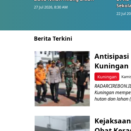
Sekol
27 Jul 2026, 8:30 AM
22 Jul 2
Berita Terkini
Antisipasi
Kuningan 
Kuningan
Kamis
RADARCIREBON.ID
Kuningan memper
hutan dan lahan 
Kejaksaan
Obat Keras