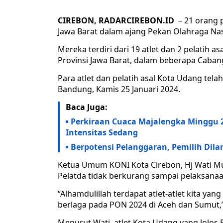
CIREBON, RADARCIREBON.ID
– 21 orang p
Jawa Barat dalam ajang Pekan Olahraga Nas
Mereka terdiri dari 19 atlet dan 2 pelatih
Provinsi Jawa Barat, dalam beberapa Caban
Para atlet dan pelatih asal Kota Udang tel
Bandung, Kamis 25 Januari 2024.
Baca Juga:
Perkiraan Cuaca Majalengka Minggu 28
Intensitas Sedang
Berpotensi Pelanggaran, Pemilih Di
Ketua Umum KONI Kota Cirebon, Hj Wati Mus
Pelatda tidak berkurang sampai pelaksanaa
“Alhamdulillah terdapat atlet-atlet kita ya
berlaga pada PON 2024 di Aceh dan Sumut,”
Menurut Wati, atlet Kota Udang yang lolos 