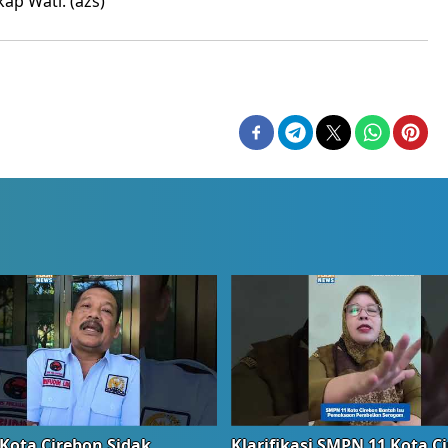
ap Wati. (azs)
Kota Cirebon Sidak
Klarifikasi SMPN 11 Kota C