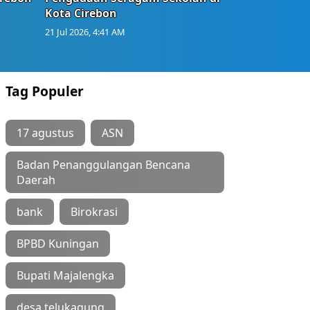
Kota Cirebon
21 Jul 2026, 4:41 AM
Tag Populer
17 agustus
ASN
Badan Penanggulangan Bencana
Daerah
bank
Birokrasi
BPBD Kuningan
Bupati Majalengka
desa telukagung