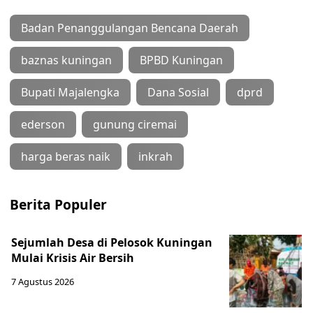
Badan Penanggulangan Bencana Daerah
baznas kuningan
BPBD Kuningan
Bupati Majalengka
Dana Sosial
dprd
ederson
gunung ciremai
harga beras naik
inkrah
Berita Populer
Sejumlah Desa di Pelosok Kuningan
Mulai Krisis Air Bersih
7 Agustus 2026