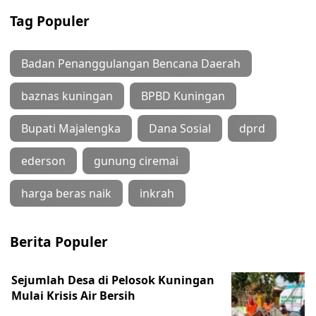
Tag Populer
Badan Penanggulangan Bencana Daerah
baznas kuningan
BPBD Kuningan
Bupati Majalengka
Dana Sosial
dprd
ederson
gunung ciremai
harga beras naik
inkrah
Berita Populer
Sejumlah Desa di Pelosok Kuningan
Mulai Krisis Air Bersih