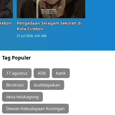
irebon
Pengadaan Seragam Sekolah di
Kota Cirebon
21 Jul 2026, 4:41 AM
Tag Populer
17 agustus
ASN
bank
Birokrasi
budidayaikan
desa telukagung
Dewan Kebudayaan Kuningan