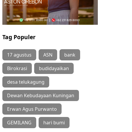
Tag Populer
17 agustus
ASN
bank
Birokrasi
budidayaikan
desa telukagung
Dewan Kebudayaan Kuningan
Erwan Agus Purwanto
GEMILANG
hari bumi