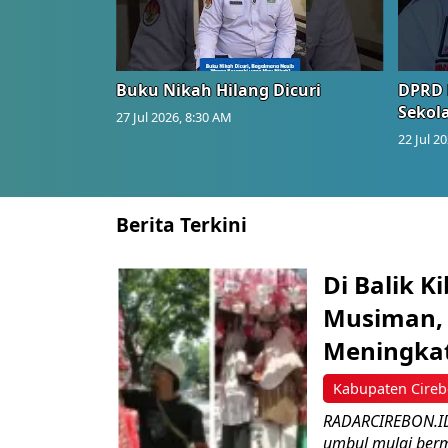
Buku Nikah Hilang Dicuri
DPRD 
Sekol
27 Jul 2026, 8:30 AM
22 Jul 2
Berita Terkini
Di Balik 
Musiman, 
Meningka
Kabupaten Cire
RADARCIREBON.ID 
umbul mulai bermu