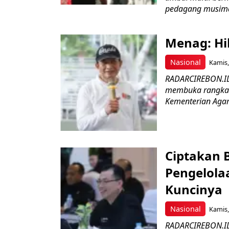
pedagang musima
Menag: Hi
Nasional
Kamis,
RADARCIREBON.ID
membuka rangkaia
Kementerian Agama
Ciptakan B
Pengelola
Kuncinya
Nasional
Kamis,
RADARCIREBON.ID-