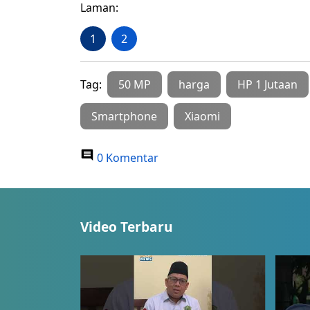
Laman:
1
2
Tag:
50 MP
harga
HP 1 Jutaan
Smartphone
Xiaomi
0 Komentar
Video Terbaru