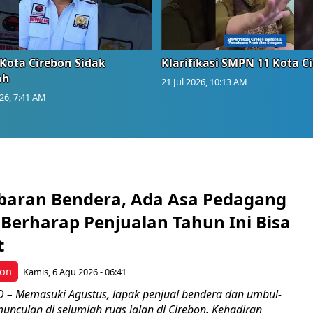
Kota Cirebon Sidak
Klarifikasi SMPN 11 Kota C
ah
21 Jul 2026, 10:13 AM
026, 7:41 AM
Kibaran Bendera, Ada Asa Pedagang
Berharap Penjualan Tahun Ini Bisa
t
bon
Kamis, 6 Agu 2026 - 06:41
– Memasuki Agustus, lapak penjual bendera dan umbul-
nculan di sejumlah ruas jalan di Cirebon. Kehadiran