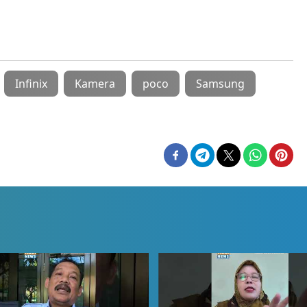
Infinix
Kamera
poco
Samsung