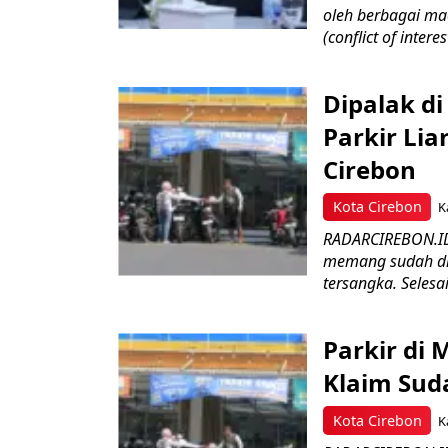
oleh berbagai mac
(conflict of interest
Dipalak di
Parkir Li
Cirebon
Kota Cirebon
K
RADARCIREBON.ID 
memang sudah dita
tersangka. Selesai?
Parkir di
Klaim Sud
Kota Cirebon
K