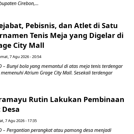
upaten Cirebon,...
jabat, Pebisnis, dan Atlet di Satu
rnamen Tenis Meja yang Digelar di
ge City Mall
umat, 7 Agu 2026 - 20:54
– Bunyi bola yang memantul di atas meja tenis terdengar
 memenuhi Atrium Grage City Mall. Sesekali terdengar
ramayu Rutin Lakukan Pembinaan
 Desa
t, 7 Agu 2026 - 17:35
 – Pergantian perangkat atau pamong desa menjadi