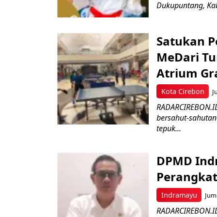
Dukupuntang, Kab
Satukan Pe
MeDari Tu
Atrium Gra
Kota Cirebon
J
RADARCIREBON.ID 
bersahut-sahutan
tepuk...
DPMD Ind
Perangkat
Indramayu
Juma
RADARCIREBON.ID