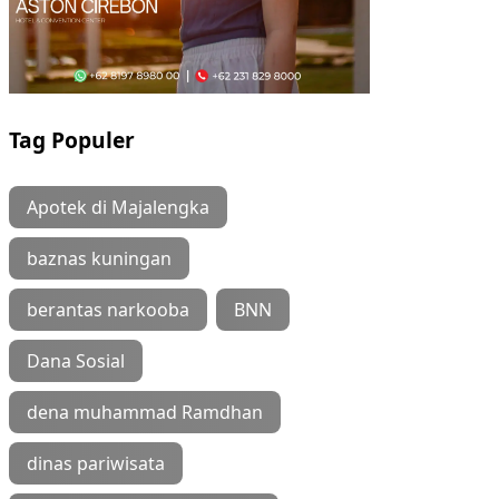
Tag Populer
Apotek di Majalengka
baznas kuningan
berantas narkooba
BNN
Dana Sosial
dena muhammad Ramdhan
dinas pariwisata