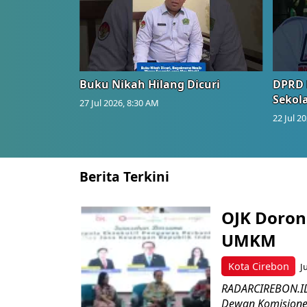
Buku Nikah Hilang Dicuri
DPRD 
Sekol
27 Jul 2026, 8:30 AM
22 Jul 2
Berita Terkini
OJK Doron
UMKM
Kota Cirebon
J
RADARCIREBON.ID 
Dewan Komisioner 