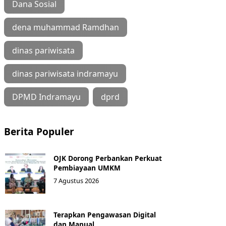
Dana Sosial
dena muhammad Ramdhan
dinas pariwisata
dinas pariwisata indramayu
DPMD Indramayu
dprd
Berita Populer
OJK Dorong Perbankan Perkuat
Pembiayaan UMKM
7 Agustus 2026
Terapkan Pengawasan Digital
dan Manual