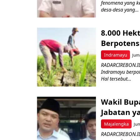
fenomena yang ke
desa-desa yang...
8.000 Hek
Berpotens
Indramayu
Juma
RADARCIREBON.ID 
Indramayu berpot
Hal tersebut...
Wakil Bupa
Jabatan y
Majalengka
Jum
RADARCIREBON.ID