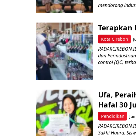
mendorong industr
Terapkan 
Kota Cirebon
J
RADARCIREBON.ID 
dan Perindustria
control (QC) terha
Ufa, Pera
Hafal 30 J
Pendidikan
Jum
RADARCIREBON.ID
Sakhi Haura. Sis