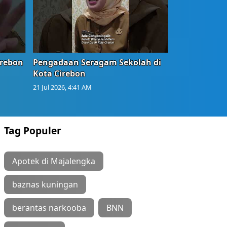
irebon
Pengadaan Seragam Sekolah di
Kota Cirebon
21 Jul 2026, 4:41 AM
Tag Populer
Apotek di Majalengka
baznas kuningan
berantas narkooba
BNN