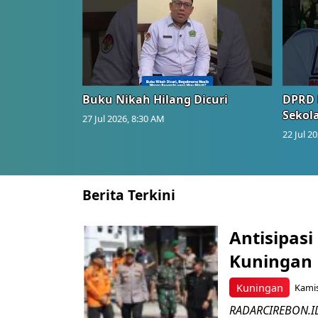
Buku Nikah Hilang Dicuri
DPRD 
Sekol
27 Jul 2026, 8:30 AM
22 Jul 2
Berita Terkini
Antisipasi
Kuningan 
Kuningan
Kamis
RADARCIREBON.ID