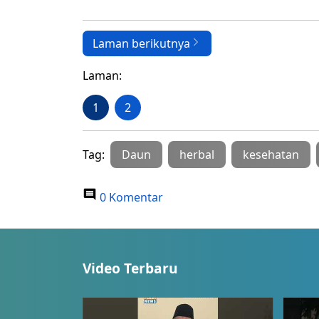
Laman berikutnya
Laman:
1
2
Tag:
Daun
herbal
kesehatan
0 Komentar
Video Terbaru