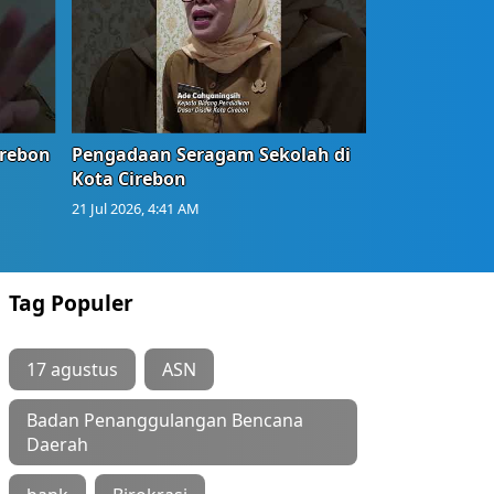
irebon
Pengadaan Seragam Sekolah di
Kota Cirebon
21 Jul 2026, 4:41 AM
Tag Populer
17 agustus
ASN
Badan Penanggulangan Bencana
Daerah