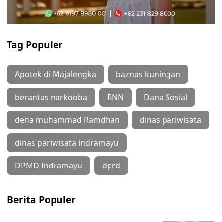
Tag Populer
Apotek di Majalengka
baznas kuningan
berantas narkooba
BNN
Dana Sosial
dena muhammad Ramdhan
dinas pariwisata
dinas pariwisata indramayu
DPMD Indramayu
dprd
Berita Populer