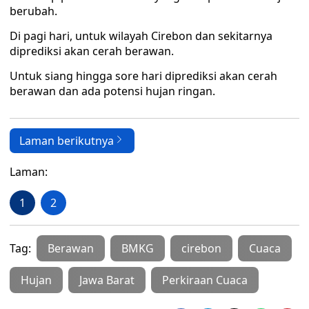
berubah.
Di pagi hari, untuk wilayah Cirebon dan sekitarnya
diprediksi akan cerah berawan.
Untuk siang hingga sore hari diprediksi akan cerah
berawan dan ada potensi hujan ringan.
Laman berikutnya
Laman:
1
2
Tag:
Berawan
BMKG
cirebon
Cuaca
Hujan
Jawa Barat
Perkiraan Cuaca