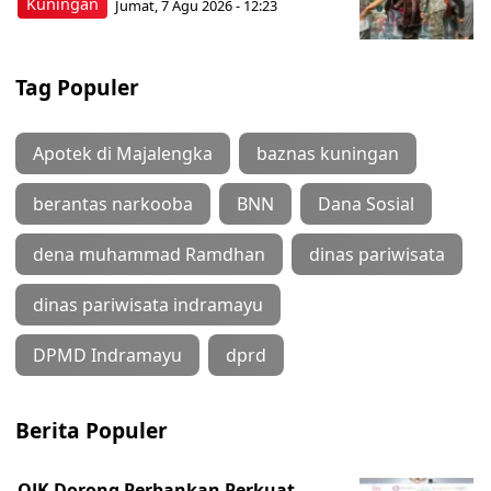
Kuningan
Jumat, 7 Agu 2026 - 12:23
Tag Populer
Apotek di Majalengka
baznas kuningan
berantas narkooba
BNN
Dana Sosial
dena muhammad Ramdhan
dinas pariwisata
dinas pariwisata indramayu
DPMD Indramayu
dprd
Berita Populer
OJK Dorong Perbankan Perkuat