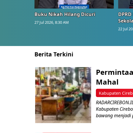
Buku Nikah Hilang Dicuri
DPRD 
Sekol
27 Jul 2026, 8:30 AM
22 Jul 2
Berita Terkini
Perminta
Mahal
Kabupaten Cire
RADARCIREBON.ID
Kabupaten Cirebo
bawang menjadi p