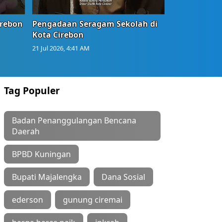
irebon
Pengadaan Seragam Sekolah di
Kota Cirebon
21 Jul 2026, 4:41 AM
Tag Populer
Badan Penanggulangan Bencana
Daerah
BPBD Kuningan
Bupati Majalengka
Dana Sosial
ederson
gunung ciremai