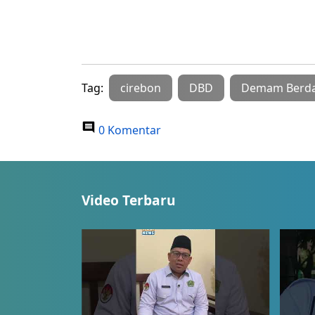
Tag:
cirebon
DBD
Demam Berd
0 Komentar
Video Terbaru