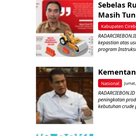
Sebelas R
Masih Tun
Kabupaten Cire
RADARCIREBON.ID
kepastian atas us
program Instruksi
Kementan 
Nasional
Jumat,
RADARCIEBON.ID 
peningkatan prod
kebutuhan crude p