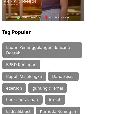
Tag Populer
Badan Penanggulangan Bencana
Daerah
BPBD Kuningan
Bupati Majalengka
Dana Sosial
ederson
gunung ciremai
harga beras naik
inkrah
kadisdikbud
Karhutla Kuningan