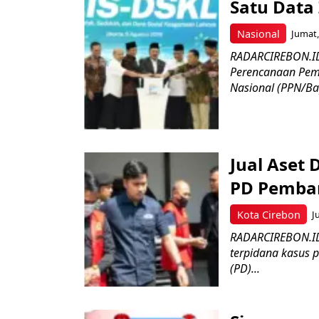
Satu Data
Nasional
Jumat,
RADARCIREBON.ID
Perencanaan Pe
Nasional (PPN/Bap
Jual Aset 
PD Pemban
Kota Cirebon
J
RADARCIREBON.ID 
terpidana kasus 
(PD)...