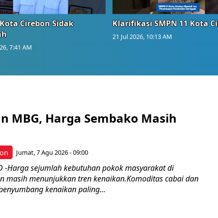
Kota Cirebon Sidak
Klarifikasi SMPN 11 Kota C
ah
21 Jul 2026, 10:13 AM
026, 7:41 AM
an MBG, Harga Sembako Masih
bon
Jumat, 7 Agu 2026 - 09:00
 -Harga sejumlah kebutuhan pokok masyarakat di
n masih menunjukkan tren kenaikan.Komoditas cabai dan
enyumbang kenaikan paling...