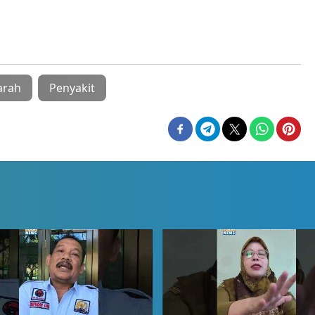
arah
Penyakit