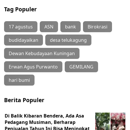
Tag Populer
17 agustus
ASN
bank
Birokrasi
budidayaikan
desa telukagung
Dewan Kebudayaan Kuningan
Erwan Agus Purwanto
GEMILANG
hari bumi
Berita Populer
Di Balik Kibaran Bendera, Ada Asa
Pedagang Musiman, Berharap
Penjualan Tahun Ini Bisa Meningkat