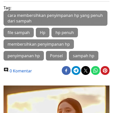
Tag:
cara membersihkan penyimpanan hp yang penuh
dari sampah
file sampah
Hp
hp penuh
membersihkan penyimpanan hp
penyimpanan hp
Ponsel
sampah hp
0 Komentar