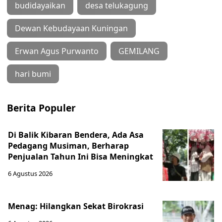
budidayaikan
desa telukagung
Dewan Kebudayaan Kuningan
Erwan Agus Purwanto
GEMILANG
hari bumi
Berita Populer
Di Balik Kibaran Bendera, Ada Asa
Pedagang Musiman, Berharap
Penjualan Tahun Ini Bisa Meningkat
6 Agustus 2026
Menag: Hilangkan Sekat Birokrasi