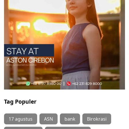
Tag Populer
17 agustus
ASN
bank
Birokrasi