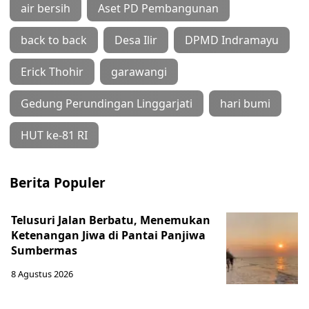
air bersih
Aset PD Pembangunan
back to back
Desa Ilir
DPMD Indramayu
Erick Thohir
garawangi
Gedung Perundingan Linggarjati
hari bumi
HUT ke-81 RI
Berita Populer
Telusuri Jalan Berbatu, Menemukan
Ketenangan Jiwa di Pantai Panjiwa
Sumbermas
8 Agustus 2026