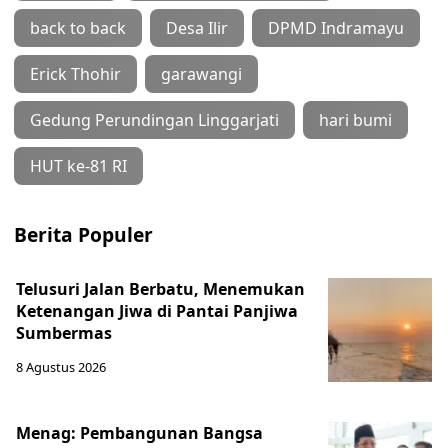
back to back
Desa Ilir
DPMD Indramayu
Erick Thohir
garawangi
Gedung Perundingan Linggarjati
hari bumi
HUT ke-81 RI
Berita Populer
Telusuri Jalan Berbatu, Menemukan
Ketenangan Jiwa di Pantai Panjiwa
Sumbermas
8 Agustus 2026
Menag: Pembangunan Bangsa